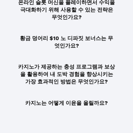
온라인 슬롯 머신을 플레이하면서 수익을
극대화하기 위해 사용할 수 있는 전략은
무엇인가요?
황금 덩어리 $10 노 디파짓 보너스는 무
엇인가요?
카지노가 제공하는 충성 프로그램과 보상
을 활용하여 내 도박 경험을 향상시키는
가장 효과적인 방법은 무엇인가요?
카지노는 어떻게 이윤을 올릴까요?