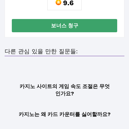
9.6
보너스 청구
다른 관심 있을 만한 질문들:
카지노 사이트의 게임 속도 조절은 무엇
인가요?
카지노는 왜 카드 카운터를 싫어할까요?