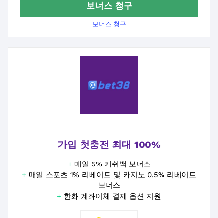
보너스 청구
보너스 청구
가입 첫충전 최대 100%
+
매일 5% 캐쉬백 보너스
+
매일 스포츠 1% 리베이트 및 카지노 0.5% 리베이트
보너스
+
한화 계좌이체 결제 옵션 지원