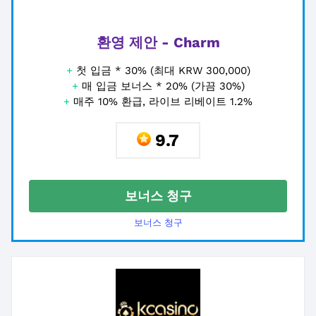
환영 제안 - Charm
+
첫 입금 * 30% (최대 KRW 300,000)
+
매 입금 보너스 * 20% (가끔 30%)
+
매주 10% 환급, 라이브 리베이트 1.2%
9.7
보너스 청구
보너스 청구