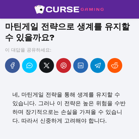
마틴게일 전략으로 생계를 유지할
수 있을까요?
이 대답을 공유하세요:
네, 마틴게일 전략을 통해 생계를 유지할 수
있습니다. 그러나 이 전략은 높은 위험을 수반
하며 장기적으로는 손실을 가져올 수 있습니
다. 따라서 신중하게 고려해야 합니다.