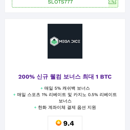
200% 신규 웰컴 보너스 최대 1 BTC
+
매일 5% 캐쉬백 보너스
+
매일 스포츠 1% 리베이트 및 카지노 0.5% 리베이트
보너스
+
한화 계좌이체 결제 옵션 지원
9.4