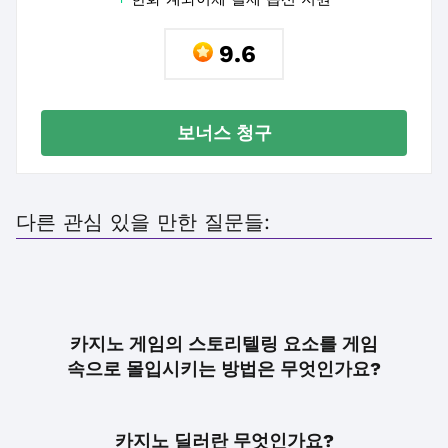
9.6
보너스 청구
다른 관심 있을 만한 질문들:
카지노 게임의 스토리텔링 요소를 게임
속으로 몰입시키는 방법은 무엇인가요?
카지노 딜러란 무엇인가요?