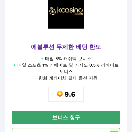
에볼루션 무제한 베팅 한도
+
매일 5% 캐쉬백 보너스
+
매일 스포츠 1% 리베이트 및 카지노 0.5% 리베이트
보너스
+
한화 계좌이체 결제 옵션 지원
9.6
보너스 청구