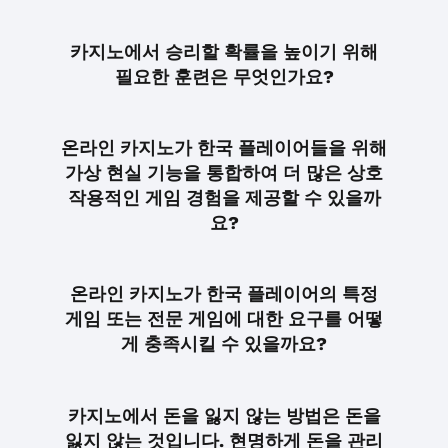
카지노에서 승리할 확률을 높이기 위해
필요한 훈련은 무엇인가요?
온라인 카지노가 한국 플레이어들을 위해
가상 현실 기능을 통합하여 더 많은 상호
작용적인 게임 경험을 제공할 수 있을까
요?
온라인 카지노가 한국 플레이어의 특정
게임 또는 전문 게임에 대한 요구를 어떻
게 충족시킬 수 있을까요?
카지노에서 돈을 잃지 않는 방법은 돈을
잃지 않는 것입니다. 현명하게 돈을 관리