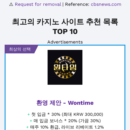
⚠️
Request for removal
| Reference:
cbsnews.com
최고의 카지노 사이트 추천 목록
TOP 10
Advertisements
최상의 선택
환영 제안 - Wontime
+
첫 입금 * 30% (최대 KRW 300,000)
+
매 입금 보너스 * 20% (가끔 30%)
+
매주 10% 환급, 라이브 리베이트 1.2%