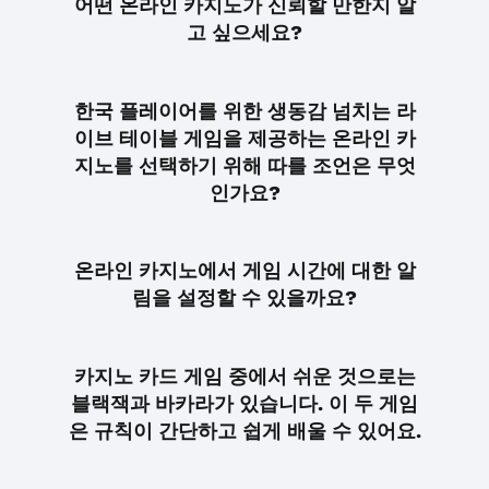
어떤 온라인 카지노가 신뢰할 만한지 알
고 싶으세요?
한국 플레이어를 위한 생동감 넘치는 라
이브 테이블 게임을 제공하는 온라인 카
지노를 선택하기 위해 따를 조언은 무엇
인가요?
온라인 카지노에서 게임 시간에 대한 알
림을 설정할 수 있을까요?
카지노 카드 게임 중에서 쉬운 것으로는
블랙잭과 바카라가 있습니다. 이 두 게임
은 규칙이 간단하고 쉽게 배울 수 있어요.