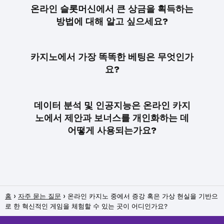
온라인 슬롯머신에서 큰 상금을 획득하는
방법에 대해 알고 싶으세요?
카지노에서 가장 똑똑한 베팅은 무엇인가
요?
데이터 분석 및 인공지능은 온라인 카지
노에서 제안과 보너스를 개인화하는 데
어떻게 사용되는가요?
홈
자주 묻는 질문
온라인 카지노 중에서 증강 혹은 가상 현실을 기반으
로 한 혁신적인 게임을 체험할 수 있는 곳이 어디인가요?