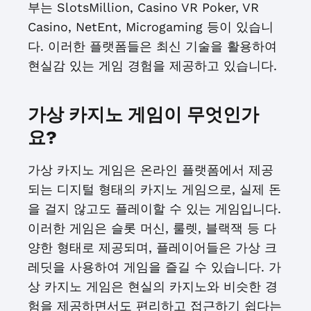
부는 SlotsMillion, Casino VR Poker, VR
Casino, NetEnt, Microgaming 등이 있습니
다. 이러한 플랫폼들은 최신 기술을 활용하여
현실감 있는 게임 경험을 제공하고 있습니다.
가상 카지노 게임이 무엇인가
요?
가상 카지노 게임은 온라인 플랫폼에서 제공
되는 디지털 형태의 카지노 게임으로, 실제 돈
을 걸지 않고도 플레이할 수 있는 게임입니다.
이러한 게임은 슬롯 머신, 룰렛, 블랙잭 등 다
양한 형태로 제공되며, 플레이어들은 가상 크
레딧을 사용하여 게임을 즐길 수 있습니다. 가
상 카지노 게임은 현실의 카지노와 비슷한 경
험을 제공하면서도 편리하고 접근하기 쉽다는