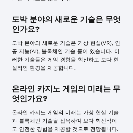
도박 분야의 새로운 기술은 무엇
인가요?
도박 분야의 새로운 기술은 가상 현실(VR), 인
공 지능(AI), 블록체인 기술 등이 있습니다. 이
러한 기술들은 게임 경험을 혁신하고 보다 현
실적인 환경을 제공합니다.
온라인 카지노 게임의 미래는 무
엇인가요?
온라인 카지노 게임의 미래는 가상 현실 기술
과 블록체인 기술을 접목하여 보다 혁신적이
고 안전한 경험을 제공할 것으로 전망됩니다.