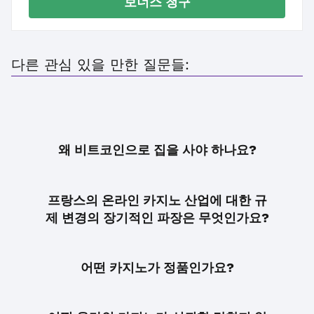
보너스 청구
다른 관심 있을 만한 질문들:
왜 비트코인으로 집을 사야 하나요?
프랑스의 온라인 카지노 산업에 대한 규
제 변경의 장기적인 파장은 무엇인가요?
어떤 카지노가 정품인가요?