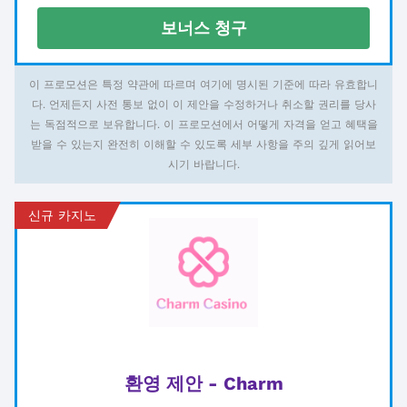
보너스 청구
이 프로모션은 특정 약관에 따르며 여기에 명시된 기준에 따라 유효합니
다. 언제든지 사전 통보 없이 이 제안을 수정하거나 취소할 권리를 당사
는 독점적으로 보유합니다. 이 프로모션에서 어떻게 자격을 얻고 혜택을
받을 수 있는지 완전히 이해할 수 있도록 세부 사항을 주의 깊게 읽어보
시기 바랍니다.
신규 카지노
환영 제안 - Charm