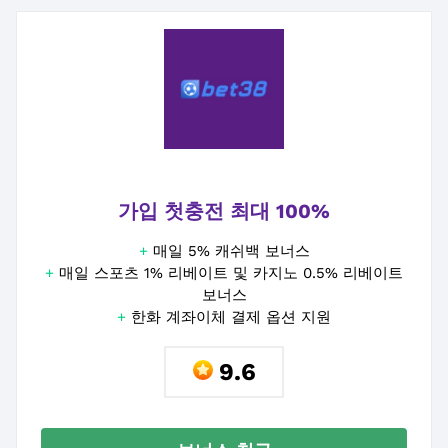
가입 첫충전 최대 100%
+
매일 5% 캐쉬백 보너스
+
매일 스포츠 1% 리베이트 및 카지노 0.5% 리베이트
보너스
+
한화 계좌이체 결제 옵션 지원
9.6