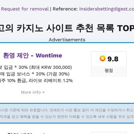
️
Request for removal
| Reference:
insidersbettingdigest.
고의 카지노 사이트 추천 목록 TOP 
Advertisements
환영 제안 - Wontime
9.8
첫 입금 * 30% (최대 KRW 300,000)
평점
+
매 입금 보너스 * 20% (가끔 30%)
주 10% 환급, 라이브 리베이트 1.2%
More info +
명시된 기준에 따라 유효합니다. 언제든지 사전 통보 없이 이 제안을 수정하거나 취소
자격을 얻고 혜택을 받을 수 있는지 완전히 이해할 수 있도록 세부 사항을 주의 깊게