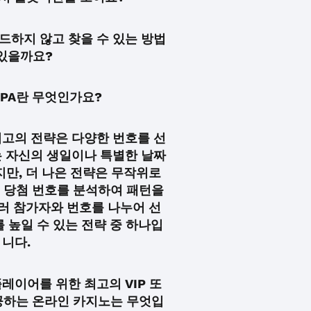
드하지 않고 찾을 수 있는 방법
 있을까요?
 PA란 무엇인가요?
최고의 전략은 다양한 번호를 선
는 자신의 생일이나 특별한 날짜
지만, 더 나은 전략은 무작위로
 당첨 번호를 분석하여 패턴을
여러 참가자와 번호를 나누어 선
 높일 수 있는 전략 중 하나입
니다.
레이어를 위한 최고의 VIP 또
공하는 온라인 카지노는 무엇입