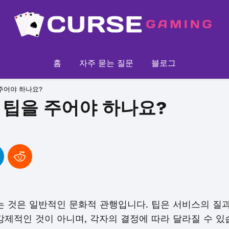
홈
자주 묻는 질문
블로그
주어야 하나요?
 팁을 주어야 하나요?
주는 것은 일반적인 문화적 관행입니다. 팁은 서비스의 질
강제적인 것이 아니며, 각자의 결정에 따라 달라질 수 있