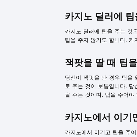
카지노 딜러에 팁
카지노 딜러에 팁을 주는 것은
팁을 주지 않기도 합니다. 
잭팟을 딸 때 팁
당신이 잭팟을 딴 경우 팁을 
로 주는 것이 보통입니다. 당
을 주는 것이며, 팁을 주어야
카지노에서 이기면
카지노에서 이기고 팁을 주어