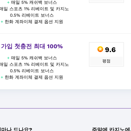
+
매일 5% 캐쉬백 보너스
매일 스포츠 1% 리베이트 및 카지노
0.5% 리베이트 보너스
+
한화 계좌이체 결제 옵션 지원
가입 첫충전 최대 100%
9.6
+
매일 5% 캐쉬백 보너스
평점
매일 스포츠 1% 리베이트 및 카지노
0.5% 리베이트 보너스
+
한화 계좌이체 결제 옵션 지원
얼마나 드나요?
주말에 카지노에