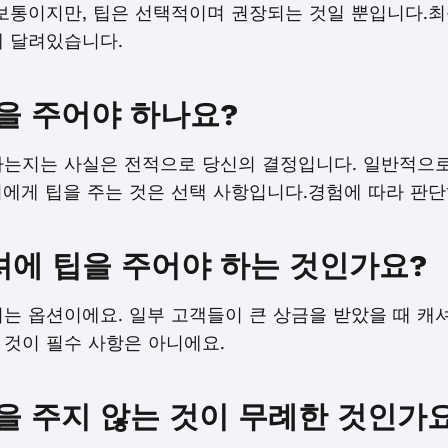
 보통이지만, 팁은 선택적이며 권장되는 것일 뿐입니다.
에 달려있습니다.
을 주어야 하나요?
하는지는 사실은 전적으로 당신의 결정입니다. 일반적으로
셔에게 팁을 주는 것은 선택 사항입니다.경험에 따라 판
에 팁을 주어야 하는 것인가요?
는 옵션이에요. 일부 고객들이 큰 상금을 받았을 때 캐셔
 것이 필수 사항은 아니에요.
을 주지 않는 것이 무례한 것인가