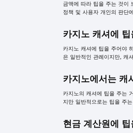
금액에 따라 팁을 주는 것이
정책 및 사용자 개인의 판단
카지노 캐셔에 팁
카지노 캐셔에 팁을 주어야 
은 일반적인 관례이지만, 캐
카지노에서는 캐셔
카지노의 캐셔에 팁을 주는 거
지만 일반적으로는 팁을 주는
현금 계산원에 팁