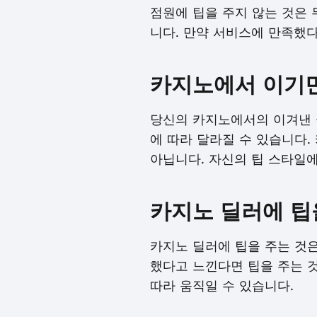
점원에 팁을 주지 않는 것은
니다. 만약 서비스에 만족했다
카지노에서 이기면
당신의 카지노에서의 이겨낸 
에 따라 달라질 수 있습니다.
아닙니다. 자신의 팁 스타일에
카지노 딜러에 팁
카지노 딜러에 팁을 주는 것
했다고 느낀다면 팁을 주는 
따라 움직일 수 있습니다.