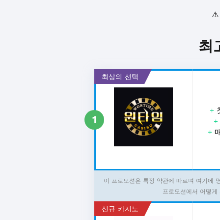
⚠
최
최상의 선택
+
1
+
매
이 프로모션은 특정 약관에 따르며 여기에 
프로모션에서 어떻게 
신규 카지노