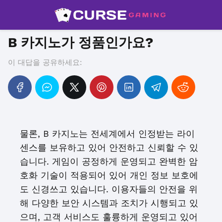
B 카지노가 정품인가요?
이 대답을 공유하세요:
물론, B 카지노는 전세계에서 인정받는 라이
센스를 보유하고 있어 안전하고 신뢰할 수 있
습니다. 게임이 공정하게 운영되고 완벽한 암
호화 기술이 적용되어 있어 개인 정보 보호에
도 신경쓰고 있습니다. 이용자들의 안전을 위
해 다양한 보안 시스템과 조치가 시행되고 있
으며, 고객 서비스도 훌륭하게 운영되고 있어