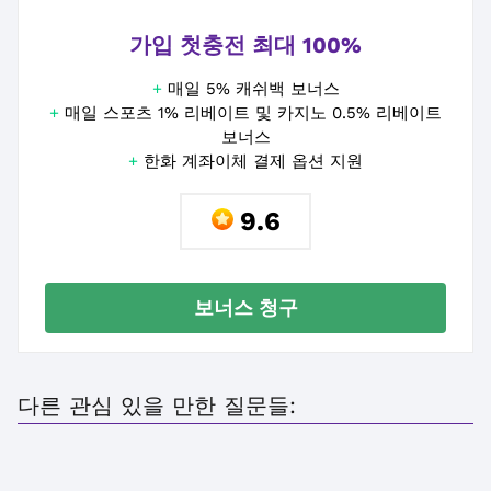
가입 첫충전 최대 100%
+
매일 5% 캐쉬백 보너스
+
매일 스포츠 1% 리베이트 및 카지노 0.5% 리베이트
보너스
+
한화 계좌이체 결제 옵션 지원
9.6
보너스 청구
다른 관심 있을 만한 질문들: