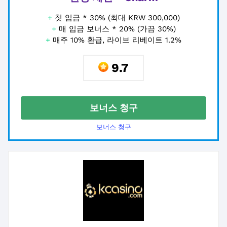
+
첫 입금 * 30% (최대 KRW 300,000)
+
매 입금 보너스 * 20% (가끔 30%)
+
매주 10% 환급, 라이브 리베이트 1.2%
9.7
보너스 청구
보너스 청구