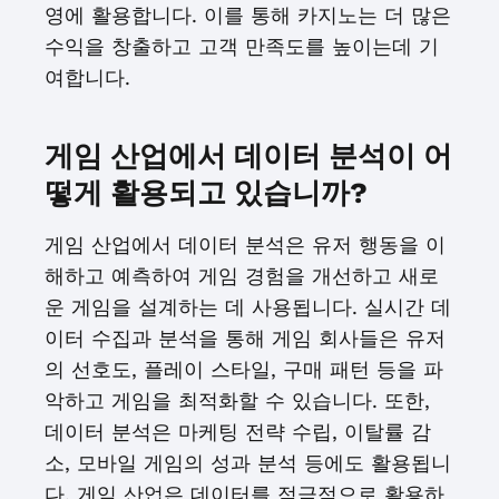
영에 활용합니다. 이를 통해 카지노는 더 많은
수익을 창출하고 고객 만족도를 높이는데 기
여합니다.
게임 산업에서 데이터 분석이 어
떻게 활용되고 있습니까?
게임 산업에서 데이터 분석은 유저 행동을 이
해하고 예측하여 게임 경험을 개선하고 새로
운 게임을 설계하는 데 사용됩니다. 실시간 데
이터 수집과 분석을 통해 게임 회사들은 유저
의 선호도, 플레이 스타일, 구매 패턴 등을 파
악하고 게임을 최적화할 수 있습니다. 또한,
데이터 분석은 마케팅 전략 수립, 이탈률 감
소, 모바일 게임의 성과 분석 등에도 활용됩니
다. 게임 산업은 데이터를 적극적으로 활용하