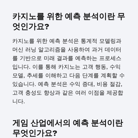
카지노를 위한 예측 분석이란 무
엇인가요?
카지노를 위한 예측 분석은 통계적 모델링과
머신 러닝 알고리즘을 사용하여 과거 데이터
를 기반으로 미래 결과를 예측하는 프로세스
입니다. 이를 통해 카지노는 고객 행동, 수익
모델, 추세를 이해하고 다음 단계를 계획할 수
있습니다. 예측 분석은 수익 증대, 비용 절감,
고객 충성도 향상과 같은 여러 이점을 제공합
니다.
게임 산업에서의 예측 분석이란
무엇인가요?