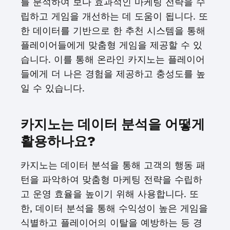
를 분석하여 보다 효과적인 마케팅 전략을 수
립하고 게임을 개선하는 데 도움이 됩니다. 또
한 데이터를 기반으로 한 추천 시스템을 통해
플레이어들에게 맞춤형 게임을 제공할 수 있
습니다. 이를 통해 온라인 카지노는 플레이어
들에게 더 나은 경험을 제공하고 충성도를 높
일 수 있습니다.
카지노는 데이터 분석을 어떻게
활용하나요?
카지노는 데이터 분석을 통해 고객의 행동 패
턴을 파악하여 맞춤형 마케팅 전략을 수립하
고 운영 효율을 높이기 위해 사용합니다. 또
한, 데이터 분석을 통해 수익성이 높은 게임을
식별하고 플레이어의 이탈을 예방하는 등 경