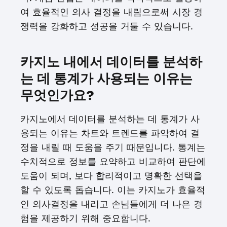
여 효율적인 의사 결정을 내림으로써 시장 경
쟁력을 강화하고 성공을 거둘 수 있습니다.
카지노 내에서 데이터를 분석하
는 데 통계가 사용되는 이유는
무엇인가요?
카지노에서 데이터를 분석하는 데 통계가 사
용되는 이유는 차트와 트렌드를 파악하여 결
정을 내릴 때 도움을 주기 때문입니다. 통계는
수치적으로 정보를 요약하고 비교하여 판단에
도움이 되며, 보다 합리적이고 명확한 선택을
할 수 있도록 돕습니다. 이는 카지노가 효율적
인 의사결정을 내리고 손님들에게 더 나은 경
험을 제공하기 위해 중요합니다.