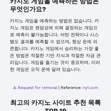
카지노 게임을 예측하는 방법은
무엇인가요?
카지노 게임을 예측하는 방법은 없습니다. 카
지노 게임은 랜덤성에 의해 결정되는 게임으
로 예측이 불가능합니다. 어떤 전략이나 시스
템도 결과를 예측할 수 없으며, 항상 운에 의
존합니다. 카지노 게임에서 승리하는 가장 좋
은 방법은 적절한 기반 지식과 적절한 자금 관
리입니다. 게임을 즐기는 것이 중요하며, 이러
한 게임은 오직 운에 달려 있습니다.
⚠️
Request for removal
| Reference:
ny1.com
최고의 카지노 사이트 추천 목록
TOP 10