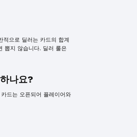
반적으로 딜러는 카드의 합계
면 뽑지 않습니다. 딜러 룰은
 하나요?
째 카드는 오픈되어 플레이어와