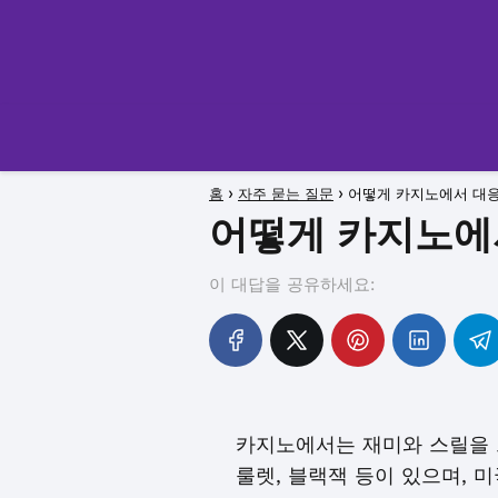
홈
자주 묻는 질문
어떻게 카지노에서 대
어떻게 카지노에
이 대답을 공유하세요:
카지노에서는 재미와 스릴을 느
룰렛, 블랙잭 등이 있으며, 