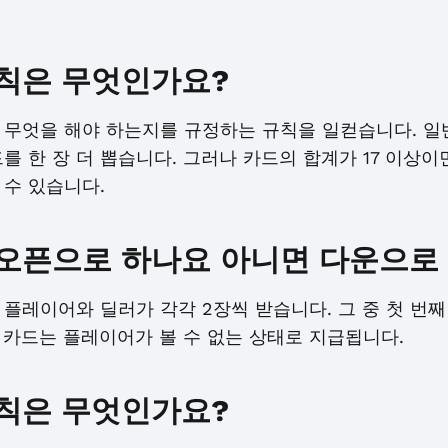
칙은 무엇인가요?
 무엇을 해야 하는지를 규정하는 규칙을 일컫습니다. 일
를 한 장 더 뽑습니다. 그러나 카드의 합계가 17 이상이
 수 있습니다.
오픈으로 하나요 아니면 다운으로
 플레이어와 딜러가 각각 2장씩 받습니다. 그 중 첫 번
째 카드는 플레이어가 볼 수 없는 상태로 지급됩니다.
칙은 무엇인가요?