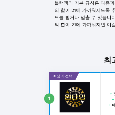
블랙잭의 기본 규칙은 다음과 
의 합이 21에 가까워지도록 
드를 받거나 멈출 수 있습니다. 
의 합이 21에 가까워지면 이
최
최상의 선택
+
1
+
매