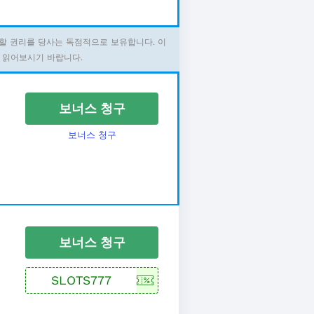
할 권리를 당사는 독점적으로 보유합니다. 이
 읽어보시기 바랍니다.
보너스 청구
보너스 청구
보너스 청구