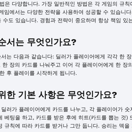
법은 다양합니다. 가장 일반적인 방법은 각 게임의 규칙
 게임에서는 다양한 전략을 사용하여 성공할 수 있습니다.
 수도 있습니다. 경험과 전략이 중요하며 항상 책임 있
순서는 무엇인가요?
순서는 다음과 같습니다: 딜러가 플레이어에게 각각 한 
 또 한 장의 카드를 나눠주고 이어 각 플레이어에게 한 장
한 후 플레이를 시작하게 됩니다.
위한 기본 사항은 무엇인가요?
 딜러가 플레이어에게 카드를 나누고, 각 플레이어가 숫자
 베팅을 하고, 카드를 받은 후에 히트(카드를 뽑는 것) 
정 규칙에 따라 카드를 받거나 그만 둡니다. 승리는 덱을 