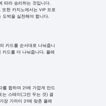
에 따라 승리하는 것입니다.
 또한 카지노에서는 VIP 프로
는 도박을 실천해야 합니다.
장의 카드를 순서대로 나눠줍니
의 카드를 더 나눠줍니다. 플레
를 합하여 21에 가깝게 만드
또는 스테이(그만 두는 것) 결
가장 가까이 21에 맞춘 플레