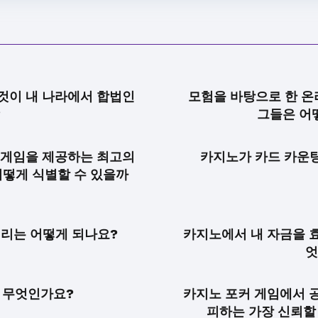
것이 내 나라에서 합법인
모험을 바탕으로 한 온
?
그들은 어
 게임을 제공하는 최고의
카지노가 카드 카운
떻게 식별할 수 있을까
리는 어떻게 되나요?
카지노에서 내 자금을 
엇
 무엇인가요?
카지노 포커 게임에서 
피하는 가장 신뢰할