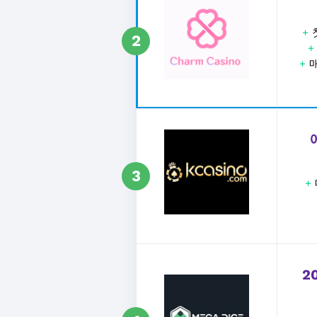
+
2
+
매
3
+
2