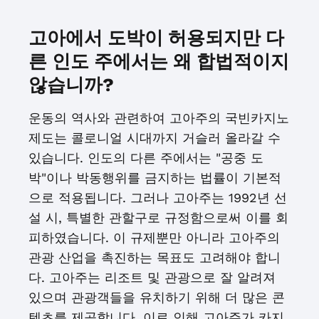
고아에서 도박이 허용되지만 다
른 인도 주에서는 왜 합법적이지
않습니까?
운동의 역사와 관련하여 고아주의 국빈카지노
제도는 콜로니얼 시대까지 거슬러 올라갈 수
있습니다. 인도의 다른 주에서는 "공중 도
박"이나 박동행위를 금지하는 법률이 기본적
으로 적용됩니다. 그러나 고아주는 1992년 선
설 시, 특별한 관할구로 규정함으로써 이를 회
피하였습니다. 이 규제뿐만 아니라 고아주의
관광 산업을 촉진하는 목표도 고려해야 합니
다. 고아주는 리조트 및 관광으로 잘 알려져
있으며 관광객들을 유치하기 위해 더 많은 콘
텐츠를 제공합니다. 이로 인해 고아주가 카지