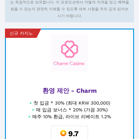
는 독점적으로 보유합니다. 이 프로모션에서 어떻게 자격을 얻고 혜택을
받을 수 있는지 완전히 이해할 수 있도록 세부 사항을 주의 깊게 읽어보
시기 바랍니다.
신규 카지노
환영 제안 - Charm
+
첫 입금 * 30% (최대 KRW 300,000)
+
매 입금 보너스 * 20% (가끔 30%)
+
매주 10% 환급, 라이브 리베이트 1.2%
9.7