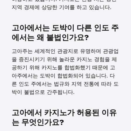
지역 경제에 상당한 기여를 하고 있습니다.
고아에서는 도박이 다른 인도 주
에서는 왜 불법인가요?
고아주는 세계적인 관광지로 유명하며 관광업
을 증진시키기 위해 놀라운 카지노 경험을 제
공하기 위해 카지노를 합법화했기 때문에 고
아주에서는 도박이 합법화되어 있습니다. 다
른 인도 주에서는 법규와 지역 전통에 따라 도
박이 불법으로 간주됩니다.
고아에서 카지노가 허용된 이유
는 무엇인가요?