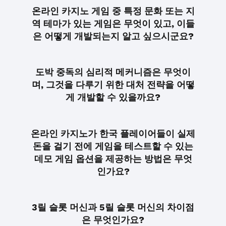
온라인 카지노 게임 중 특정 문화 또는 지
역 테마가 있는 게임은 무엇이 있고, 이들
은 어떻게 개발되는지 알고 싶으시군요?
도박 중독의 심리적 메커니즘은 무엇이
며, 그것을 다루기 위한 대처 전략을 어떻
게 개발할 수 있을까요?
온라인 카지노가 한국 플레이어들이 실제
돈을 걸기 전에 게임을 테스트할 수 있는
데모 게임 옵션을 제공하는 방법은 무엇
인가요?
3릴 슬롯 머신과 5릴 슬롯 머신의 차이점
은 무엇인가요?