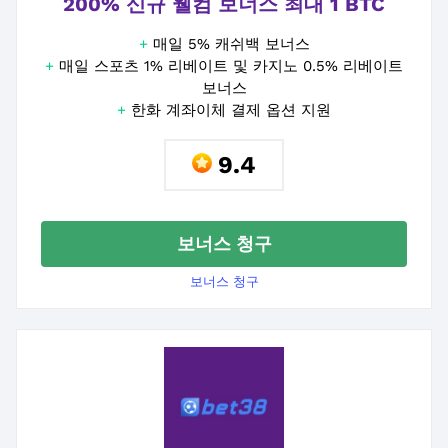
200% 신규 웰컴 보너스 최대 1 BTC
+
매일 5% 캐쉬백 보너스
+
매일 스포츠 1% 리베이트 및 카지노 0.5% 리베이트
보너스
+
한화 계좌이체 결제 옵션 지원
9.4
보너스 청구
보너스 청구