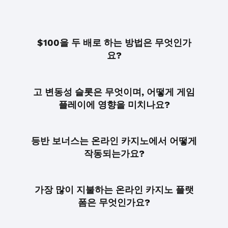
$100을 두 배로 하는 방법은 무엇인가
요?
고 변동성 슬롯은 무엇이며, 어떻게 게임
플레이에 영향을 미치나요?
등반 보너스는 온라인 카지노에서 어떻게
작동되는가요?
가장 많이 지불하는 온라인 카지노 플랫
폼은 무엇인가요?