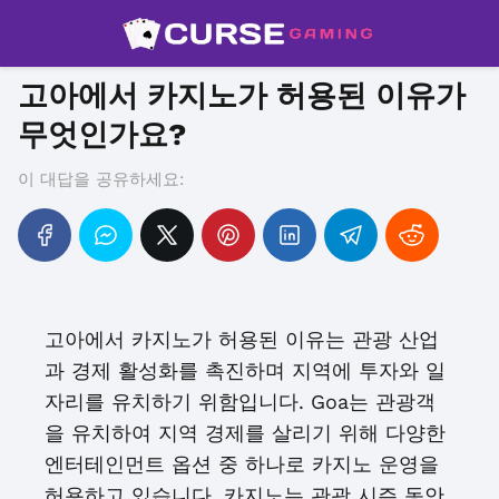
고아에서 카지노가 허용된 이유가
무엇인가요?
이 대답을 공유하세요:
고아에서 카지노가 허용된 이유는 관광 산업
과 경제 활성화를 촉진하며 지역에 투자와 일
자리를 유치하기 위함입니다. Goa는 관광객
을 유치하여 지역 경제를 살리기 위해 다양한
엔터테인먼트 옵션 중 하나로 카지노 운영을
허용하고 있습니다. 카지노는 관광 시즌 동안