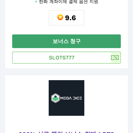
+
한화 계좌이체 결제 옵션 지원
9.6
보너스 청구