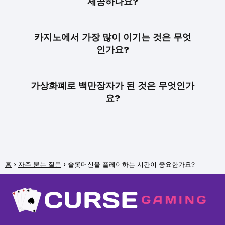
제공하나요?
카지노에서 가장 많이 이기는 것은 무엇
인가요?
가상화폐로 백만장자가 된 것은 무엇인가
요?
홈
자주 묻는 질문
슬롯머신을 플레이하는 시간이 중요한가요?