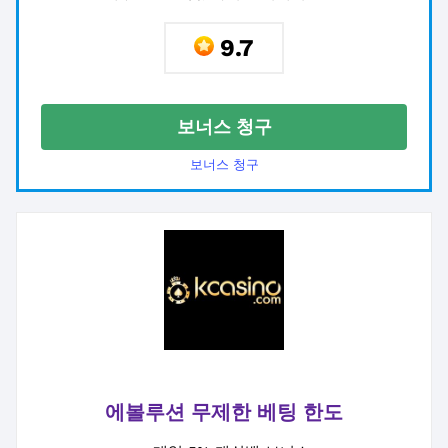
9.7
보너스 청구
보너스 청구
에볼루션 무제한 베팅 한도