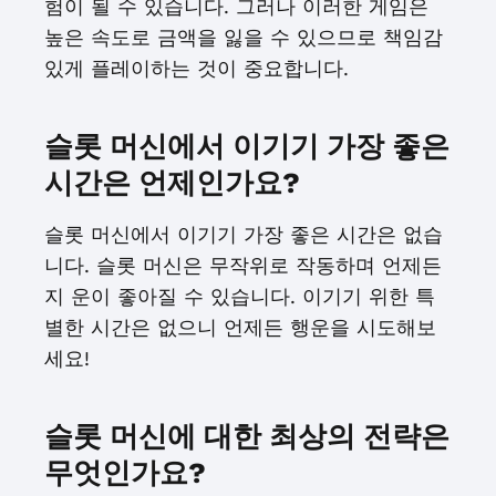
험이 될 수 있습니다. 그러나 이러한 게임은
높은 속도로 금액을 잃을 수 있으므로 책임감
있게 플레이하는 것이 중요합니다.
슬롯 머신에서 이기기 가장 좋은
시간은 언제인가요?
슬롯 머신에서 이기기 가장 좋은 시간은 없습
니다. 슬롯 머신은 무작위로 작동하며 언제든
지 운이 좋아질 수 있습니다. 이기기 위한 특
별한 시간은 없으니 언제든 행운을 시도해보
세요!
슬롯 머신에 대한 최상의 전략은
무엇인가요?