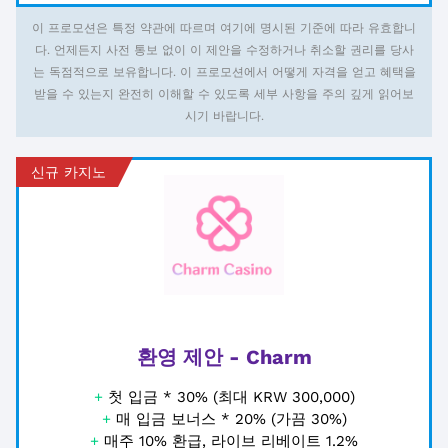
이 프로모션은 특정 약관에 따르며 여기에 명시된 기준에 따라 유효합니
다. 언제든지 사전 통보 없이 이 제안을 수정하거나 취소할 권리를 당사
는 독점적으로 보유합니다. 이 프로모션에서 어떻게 자격을 얻고 혜택을
받을 수 있는지 완전히 이해할 수 있도록 세부 사항을 주의 깊게 읽어보
시기 바랍니다.
신규 카지노
환영 제안 - Charm
+
첫 입금 * 30% (최대 KRW 300,000)
+
매 입금 보너스 * 20% (가끔 30%)
+
매주 10% 환급, 라이브 리베이트 1.2%