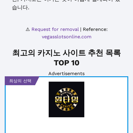
습니다.
⚠️
Request for removal
| Reference:
vegasslotsonline.com
최고의 카지노 사이트 추천 목록
TOP 10
Advertisements
최상의 선택