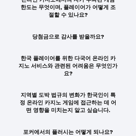
한도는 무엇이며, 플레이어가 어떻게 조
절할 수 있나요?
당첨금으로 감사를 받을까요?
한국 플레이어를 위한 다국어 온라인 카
지노 서비스와 관련된 어려움은 무엇인가
요?
지역별 도박 법규의 변화가 한국인이 특
정 온라인 카지노 게임에 접근하는 데 어
떤 영향을 미치는지 알고 싶습니다.
포커에서의 플러시는 어떻게 되나요?