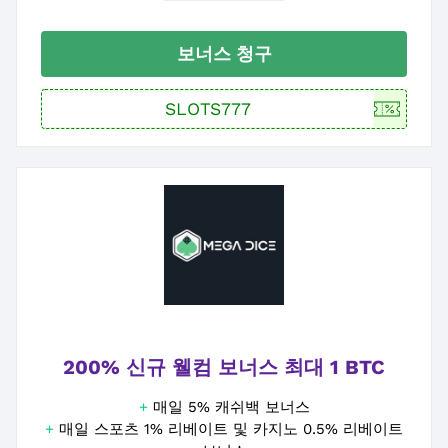
보너스 청구
200% 신규 웰컴 보너스 최대 1 BTC
+
매일 5% 캐쉬백 보너스
+
매일 스포츠 1% 리베이트 및 카지노 0.5% 리베이트