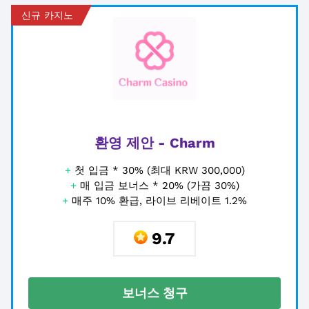
신규 카지노
환영 제안 - Charm
+
첫 입금 * 30% (최대 KRW 300,000)
+
매 입금 보너스 * 20% (가끔 30%)
+
매주 10% 환급, 라이브 리베이트 1.2%
9.7
보너스 청구