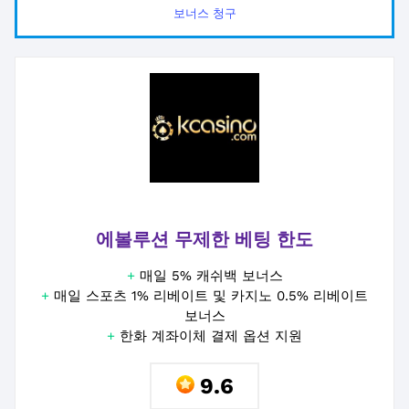
보너스 청구
에볼루션 무제한 베팅 한도
+
매일 5% 캐쉬백 보너스
+
매일 스포츠 1% 리베이트 및 카지노 0.5% 리베이트
보너스
+
한화 계좌이체 결제 옵션 지원
9.6