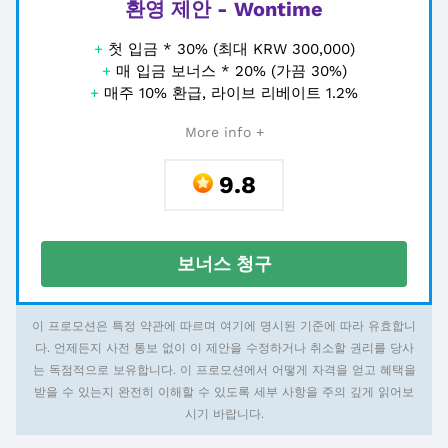
환영 제안 - Wontime
+
첫 입금 * 30% (최대 KRW 300,000)
+
매 입금 보너스 * 20% (가끔 30%)
+
매주 10% 환급, 라이브 리베이트 1.2%
More info +
9.8
보너스 청구
이 프로모션은 특정 약관에 따르며 여기에 명시된 기준에 따라 유효합니
다. 언제든지 사전 통보 없이 이 제안을 수정하거나 취소할 권리를 당사
는 독점적으로 보유합니다. 이 프로모션에서 어떻게 자격을 얻고 혜택을
받을 수 있는지 완전히 이해할 수 있도록 세부 사항을 주의 깊게 읽어보
시기 바랍니다.