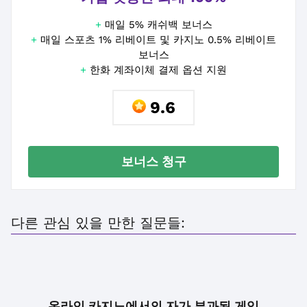
+
매일 5% 캐쉬백 보너스
+
매일 스포츠 1% 리베이트 및 카지노 0.5% 리베이트
보너스
+
한화 계좌이체 결제 옵션 지원
9.6
보너스 청구
다른 관심 있을 만한 질문들:
온라인 카지노에서의 자가 부과된 게임