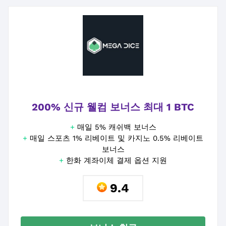
200% 신규 웰컴 보너스 최대 1 BTC
+
매일 5% 캐쉬백 보너스
+
매일 스포츠 1% 리베이트 및 카지노 0.5% 리베이트
보너스
+
한화 계좌이체 결제 옵션 지원
9.4