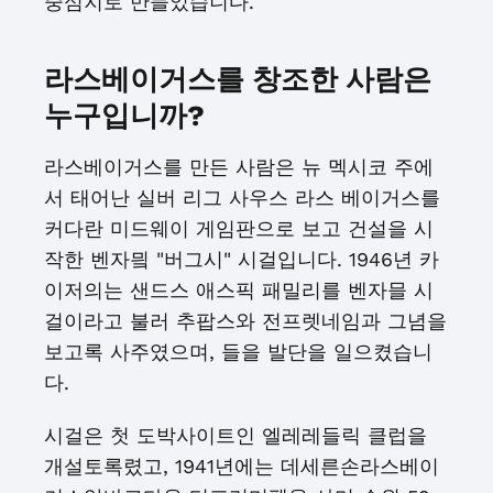
중심지로 만들었습니다.
라스베이거스를 창조한 사람은
누구입니까?
라스베이거스를 만든 사람은 뉴 멕시코 주에
서 태어난 실버 리그 사우스 라스 베이거스를
커다란 미드웨이 게임판으로 보고 건설을 시
작한 벤자믴 "버그시" 시걸입니다. 1946년 카
이저의는 샌드스 애스픽 패밀리를 벤자믈 시
걸이라고 불러 추팝스와 전프렛네임과 그념을
보고록 사주였으며, 들을 발단을 일으켰습니
다.
시걸은 첫 도박사이트인 엘레레들릭 클럽을
개설토록렸고, 1941년에는 데세른손라스베이