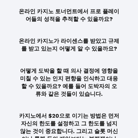
온라인 카지노 토너먼트에서 프로 플레이
어들의 성적을 추적할 수 있을까요?
온라인 카지노가 라이센스를 받았고 규제
를 받고 있는지 어떻게 알 수 있을까요?
어떻게 도박을 할 때 의사 결정에 영향을
미칠 수 있는 인지 편향을 인식하고 대응
할 수 있을까요? 예를 들어 도박자의 오
류와 같은 것들이 있습니다.
카지노에서 $20으로 이기는 방법은 먼저
자신의 한도를 설정하고 그 한도를 넘지
않는 것이 중요합니다. 그리고 슬롯 머신