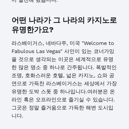
어떤 나라가 그 나라의 카지노로
유명한가요?
라스베이거스, 네바다주, 미국 "Welcome to
Fabulous Las Vegas" 사인이 있는 코너가있
을 것으로 생각되는 이곳은 세계적으로 유명
한 많은 명소 중 하나로 간주됩니다. 폭발적인
조명, 호화스러운 호텔, 넓은 카지노, 쇼와 공
연으로 가득찬 라스베이거스는 세상에서 가장
유명한 도박 스폿 중 하나입니다.여러분은 온
라인 혹은 오프라인으로 즐기실 수 있습니다.
그곳은 정말 즐거움으로 가득한 해변 도시입
니다.