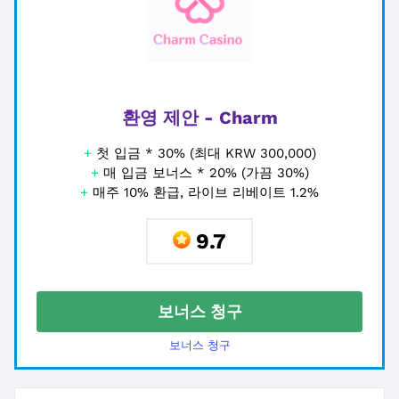
환영 제안 - Charm
+
첫 입금 * 30% (최대 KRW 300,000)
+
매 입금 보너스 * 20% (가끔 30%)
+
매주 10% 환급, 라이브 리베이트 1.2%
9.7
보너스 청구
보너스 청구