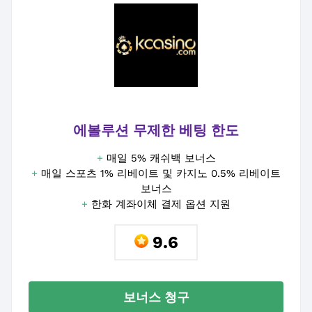
에볼루션 무제한 베팅 한도
+
매일 5% 캐쉬백 보너스
+
매일 스포츠 1% 리베이트 및 카지노 0.5% 리베이트
보너스
+
한화 계좌이체 결제 옵션 지원
9.6
보너스 청구