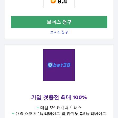
9.4
보너스 청구
보너스 청구
가입 첫충전 최대 100%
+
매일 5% 캐쉬백 보너스
+
매일 스포츠 1% 리베이트 및 카지노 0.5% 리베이트