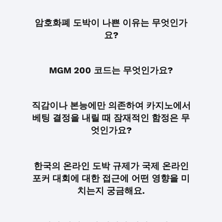
암호화폐 도박이 나쁜 이유는 무엇인가
요?
MGM 200 코드는 무엇인가요?
직감이나 본능에만 의존하여 카지노에서
베팅 결정을 내릴 때 잠재적인 함정은 무
엇인가요?
한국의 온라인 도박 규제가 국제 온라인
포커 대회에 대한 접근에 어떤 영향을 미
치는지 궁금해요.