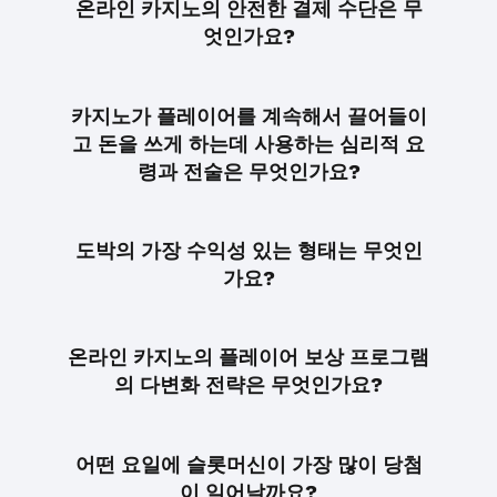
온라인 카지노의 안전한 결제 수단은 무
엇인가요?
카지노가 플레이어를 계속해서 끌어들이
고 돈을 쓰게 하는데 사용하는 심리적 요
령과 전술은 무엇인가요?
도박의 가장 수익성 있는 형태는 무엇인
가요?
온라인 카지노의 플레이어 보상 프로그램
의 다변화 전략은 무엇인가요?
어떤 요일에 슬롯머신이 가장 많이 당첨
이 일어날까요?