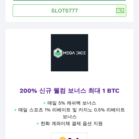
200% 신규 웰컴 보너스 최대 1 BTC
+
매일 5% 캐쉬백 보너스
+
매일 스포츠 1% 리베이트 및 카지노 0.5% 리베이트
보너스
+
한화 계좌이체 결제 옵션 지원