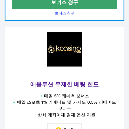
보너스 청구
보너스 청구
에볼루션 무제한 베팅 한도
+
매일 5% 캐쉬백 보너스
+
매일 스포츠 1% 리베이트 및 카지노 0.5% 리베이트
보너스
+
한화 계좌이체 결제 옵션 지원