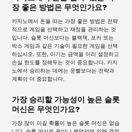
장 좋은 방법은 무엇인가요?
카지노에서 돈을 따는 가장 좋은 방법은 전략
적으로 게임을 선택하고 재정을 관리하는 것
입니다. 슬롯 머신보다는 블랙잭, 포커 또는
박스 게임과 같은 기술이 필요한 게임을 선택
하십시오. 또한, 이기는 금액을 미리 설정하고
손실 한도를 정해두는 것이 중요합니다. 카지
노에서 승리하는 데에는 운빨보다는 전략과
계획이 더 중요합니다.
가장 승리할 가능성이 높은 슬롯
머신은 무엇인가요?
가장 많이 이길 확률이 높은 슬롯 머신은 없습
니다. 슬롯 머신은 운이나 랜덤성에 의해 결정