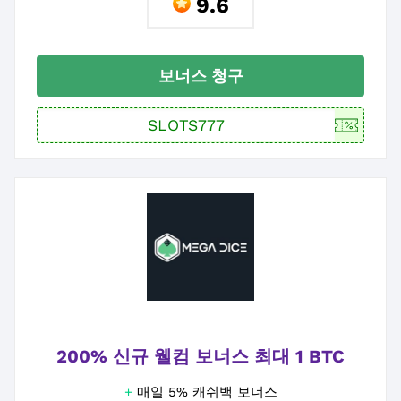
9.6
보너스 청구
200% 신규 웰컴 보너스 최대 1 BTC
+
매일 5% 캐쉬백 보너스