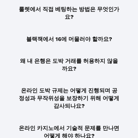
룰렛에서 직접 베팅하는 방법은 무엇인가
요?
블랙잭에서 16에 머물러야 할까요?
왜 내 은행은 도박 거래를 허용하지 않을
까요?
온라인 도박 규제는 어떻게 진행되며 공
정성과 무작위성을 보장하기 위해 어떻게
감사되나요?
온라인 카지노에서 기술적 문제를 만나면
어떻게 해야 하나요?