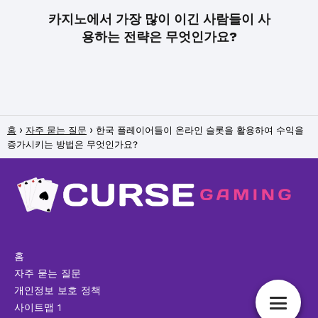
카지노에서 가장 많이 이긴 사람들이 사
용하는 전략은 무엇인가요?
홈
자주 묻는 질문
한국 플레이어들이 온라인 슬롯을 활용하여 수익을
증가시키는 방법은 무엇인가요?
홈
자주 묻는 질문
개인정보 보호 정책
사이트맵 1