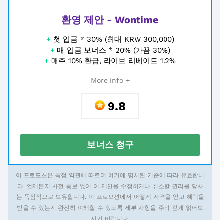
환영 제안 - Wontime
+
첫 입금 * 30% (최대 KRW 300,000)
+
매 입금 보너스 * 20% (가끔 30%)
+
매주 10% 환급, 라이브 리베이트 1.2%
More info +
9.8
보너스 청구
이 프로모션은 특정 약관에 따르며 여기에 명시된 기준에 따라 유효합니
다. 언제든지 사전 통보 없이 이 제안을 수정하거나 취소할 권리를 당사
는 독점적으로 보유합니다. 이 프로모션에서 어떻게 자격을 얻고 혜택을
받을 수 있는지 완전히 이해할 수 있도록 세부 사항을 주의 깊게 읽어보
시기 바랍니다.