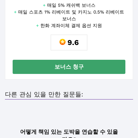
+
매일 5% 캐쉬백 보너스
+
매일 스포츠 1% 리베이트 및 카지노 0.5% 리베이트
보너스
+
한화 계좌이체 결제 옵션 지원
9.6
보너스 청구
다른 관심 있을 만한 질문들:
어떻게 책임 있는 도박을 연습할 수 있을