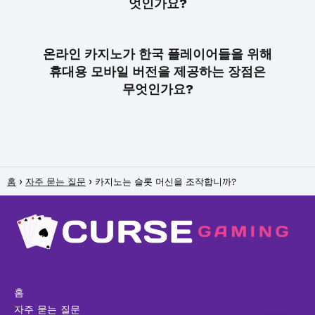
엇인가요?
온라인 카지노가 한국 플레이어들을 위해
휴대용 모바일 버전을 제공하는 장점은
무엇인가요?
홈
자주 묻는 질문
카지노는 슬롯 머신을 조작합니까?
홈
자주 묻는 질문