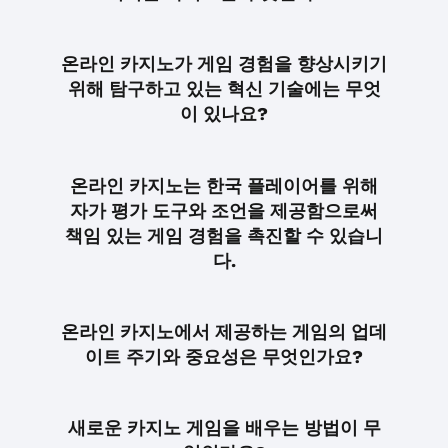
온라인 카지노가 게임 경험을 향상시키기
위해 탐구하고 있는 혁신 기술에는 무엇
이 있나요?
온라인 카지노는 한국 플레이어를 위해
자가 평가 도구와 조언을 제공함으로써
책임 있는 게임 경험을 촉진할 수 있습니
다.
온라인 카지노에서 제공하는 게임의 업데
이트 주기와 중요성은 무엇인가요?
새로운 카지노 게임을 배우는 방법이 무