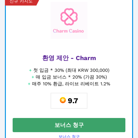
신규 카지노
환영 제안 - Charm
+
첫 입금 * 30% (최대 KRW 300,000)
+
매 입금 보너스 * 20% (가끔 30%)
+
매주 10% 환급, 라이브 리베이트 1.2%
9.7
보너스 청구
보너스 청구