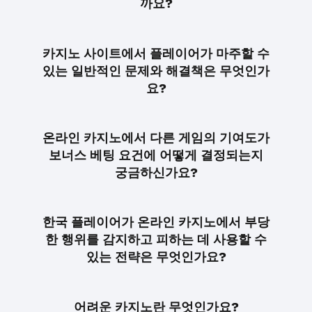
까요?
카지노 사이트에서 플레이어가 마주할 수
있는 일반적인 문제와 해결책은 무엇인가
요?
온라인 카지노에서 다른 게임의 기여도가
보너스 베팅 요건에 어떻게 결정되는지
궁금하신가요?
한국 플레이어가 온라인 카지노에서 부당
한 행위를 감지하고 피하는 데 사용할 수
있는 전략은 무엇인가요?
어려운 카지노란 무엇인가요?