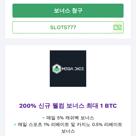
보너스 청구
200% 신규 웰컴 보너스 최대 1 BTC
+
매일 5% 캐쉬백 보너스
+
매일 스포츠 1% 리베이트 및 카지노 0.5% 리베이트
보너스