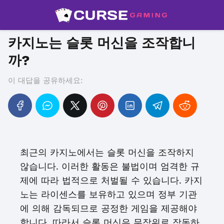
카지노는 슬롯 머신을 조작합니
까?
이 대답을 공유하세요:
최근의 카지노에서는 슬롯 머신을 조작하지
않습니다. 이러한 활동은 불법이며 엄격한 규
제에 따라 법적으로 처벌될 수 있습니다. 카지
노는 라이센스를 보유하고 있으며 정부 기관
에 의해 감독되므로 공정한 게임을 제공해야
합니다. 따라서 슬롯 머신은 무작위로 작동하