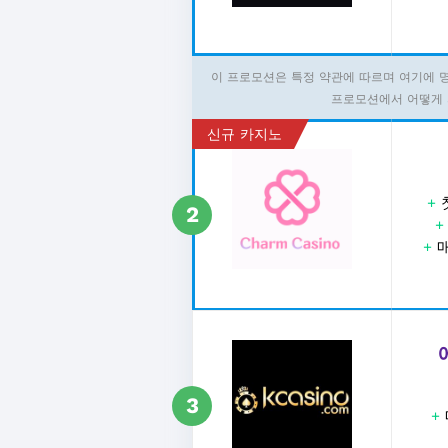
이 프로모션은 특정 약관에 따르며 여기에 
프로모션에서 어떻게 
신규 카지노
+
2
+
매
3
+