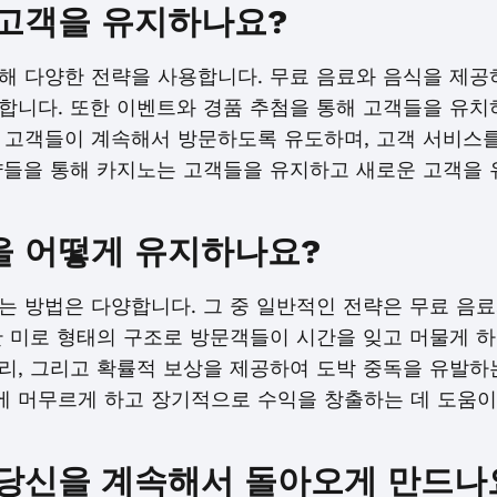
고객을 유지하나요?
해 다양한 전략을 사용합니다. 무료 음료와 음식을 제공
합니다. 또한 이벤트와 경품 추첨을 통해 고객들을 유치
 고객들이 계속해서 방문하도록 유도하며, 고객 서비스
략들을 통해 카지노는 고객들을 유지하고 새로운 고객을 
을 어떻게 유지하나요?
 방법은 다양합니다. 그 중 일반적인 전략은 무료 음료와
 미로 형태의 구조로 방문객들이 시간을 잊고 머물게 하
리, 그리고 확률적 보상을 제공하여 도박 중독을 유발하
 머무르게 하고 장기적으로 수익을 창출하는 데 도움이
당신을 계속해서 돌아오게 만드나