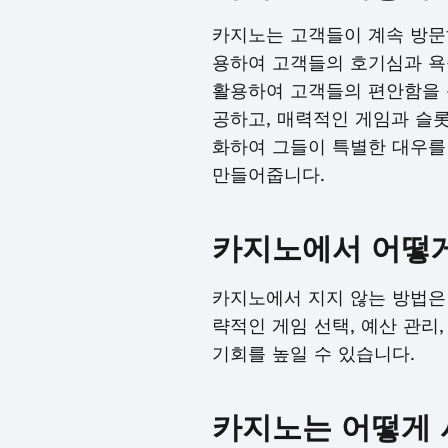
카지노는 고객들이 계속 방문
용하여 고객들의 호기심과 욕
활용하여 고객들의 편안함을 
공하고, 매력적인 게임과 슬
화하여 그들이 특별한 대우를
만들어줍니다.
카지노에서 어떻게
카지노에서 지지 않는 방법은
략적인 게임 선택, 예산 관리
기회를 높일 수 있습니다.
카지노는 어떻게 