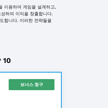
을 이용하여 게임을 설계하고,
조성하여 이익을 창출합니다.
유도합니다. 이러한 전략들을
10
보너스 청구