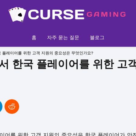
홈
자주 묻는 질문
블로그
 플레이어를 위한 고객 지원의 중요성은 무엇인가요?
서 한국 플레이어를 위한 고
이어를 위한 고객 지원의 중요성은 한국 플레이어가 안전