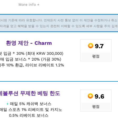
More info +
명시된 기준에 따라 유효합니다. 언제든지 사전 통보 없이 이 제안을 수정하거나 취소
자격을 얻고 혜택을 받을 수 있는지 완전히 이해할 수 있도록 세부 사항을 주의 깊게
환영 제안 - Charm
9.7
첫 입금 * 30% (최대 KRW 300,000)
평점
+
매 입금 보너스 * 20% (가끔 30%)
주 10% 환급, 라이브 리베이트 1.2%
에볼루션 무제한 베팅 한도
9.6
+
매일 5% 캐쉬백 보너스
평점
매일 스포츠 1% 리베이트 및 카지노
0.5% 리베이트 보너스