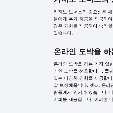
카지노 보너스의 중요성은 새
들에게 추가 자금을 제공하여
많은 기회를 제공하여 승리할
있습니다.
온라인 도박을 하
온라인 도박을 하는 가장 일반
라인 도박을 선호합니다. 둘
있는 다양한 경험을 제공합니다
잘 보장해줍니다. 넷째, 온라
람들에게 인기가 있습니다. 다
기회를 제공합니다. 이러한 