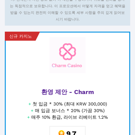
는 독점적으로 보유합니다. 이 프로모션에서 어떻게 자격을 얻고 혜택을
받을 수 있는지 완전히 이해할 수 있도록 세부 사항을 주의 깊게 읽어보
시기 바랍니다.
신규 카지노
환영 제안 - Charm
+
첫 입금 * 30% (최대 KRW 300,000)
+
매 입금 보너스 * 20% (가끔 30%)
+
매주 10% 환급, 라이브 리베이트 1.2%
9.7