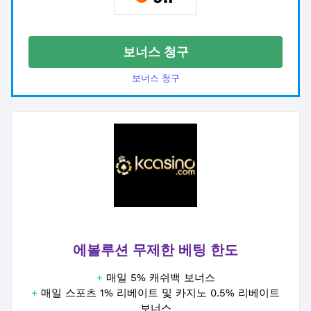
보너스 청구
보너스 청구
에볼루션 무제한 베팅 한도
+
매일 5% 캐쉬백 보너스
+
매일 스포츠 1% 리베이트 및 카지노 0.5% 리베이트
보너스