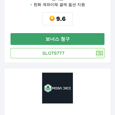
+
한화 계좌이체 결제 옵션 지원
9.6
보너스 청구