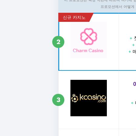
이 프로모션은 특정 약관에 따르며 여기에 
프로모션에서 어떻게 
신규 카지노
+
2
+
매
3
+