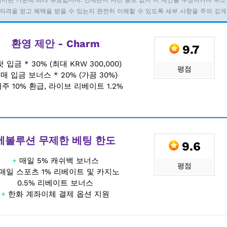
명시된 기준에 따라 유효합니다. 언제든지 사전 통보 없이 이 제안을 수정하거나 취소
자격을 얻고 혜택을 받을 수 있는지 완전히 이해할 수 있도록 세부 사항을 주의 깊게
환영 제안 - Charm
9.7
첫 입금 * 30% (최대 KRW 300,000)
평점
+
매 입금 보너스 * 20% (가끔 30%)
주 10% 환급, 라이브 리베이트 1.2%
에볼루션 무제한 베팅 한도
9.6
+
매일 5% 캐쉬백 보너스
평점
매일 스포츠 1% 리베이트 및 카지노
0.5% 리베이트 보너스
+
한화 계좌이체 결제 옵션 지원