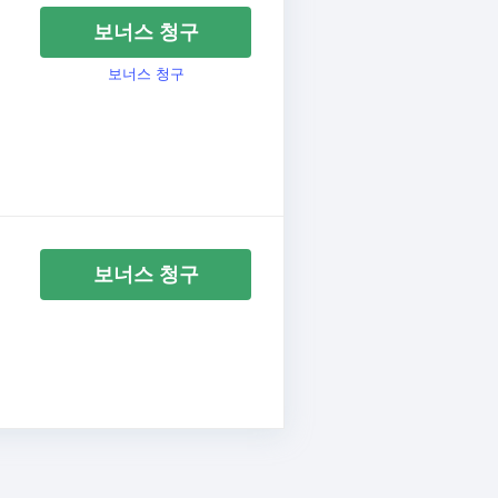
보너스 청구
보너스 청구
보너스 청구