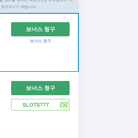
할 권리를 당사는 독점적으로 보유합니다. 이
 읽어보시기 바랍니다.
보너스 청구
보너스 청구
보너스 청구