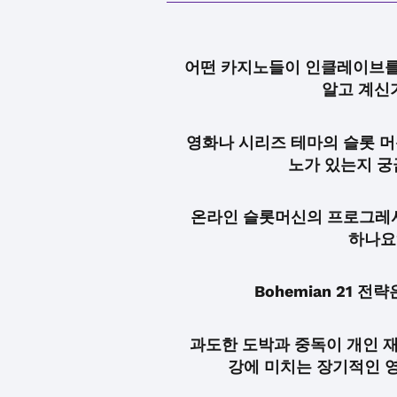
어떤 카지노들이 인클레이브
알고 계신
영화나 시리즈 테마의 슬롯 머
노가 있는지 
온라인 슬롯머신의 프로그레
하나요
Bohemian 21 
과도한 도박과 중독이 개인 재
강에 미치는 장기적인 