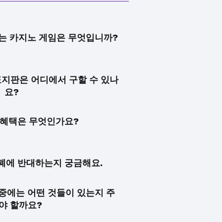
있는 카지노 게임은 무엇입니까?
표지판은 어디에서 구할 수 있나
요?
P 혜택은 무엇인가요?
폐에 반대하는지 궁금해요.
 중에는 어떤 것들이 있는지 주
야 할까요?