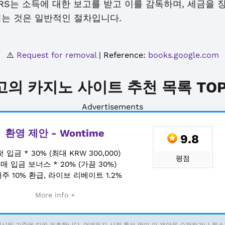
IRS는 소득에 대한 보고를 받고 이를 감독하며, 세금을
 되는 것은 일반적인 절차입니다.
⚠️
Request for removal
| Reference:
books.google.com
고의 카지노 사이트 추천 목록 TOP 
Advertisements
환영 제안 - Wontime
9.8
첫 입금 * 30% (최대 KRW 300,000)
평점
+
매 입금 보너스 * 20% (가끔 30%)
주 10% 환급, 라이브 리베이트 1.2%
More info +