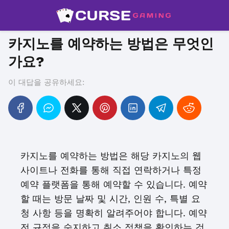
카지노를 예약하는 방법은 무엇인
가요?
이 대답을 공유하세요:
카지노를 예약하는 방법은 해당 카지노의 웹
사이트나 전화를 통해 직접 연락하거나 특정
예약 플랫폼을 통해 예약할 수 있습니다. 예약
할 때는 방문 날짜 및 시간, 인원 수, 특별 요
청 사항 등을 명확히 알려주어야 합니다. 예약
전 규정을 숙지하고 취소 정책을 확인하는 것