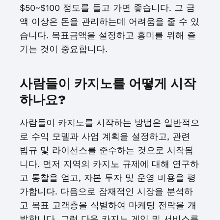
$50~$100 정도를 들고 가면 좋습니다. 그 금
액 이상은 돈을 관리하는데 어려움을 줄 수 있
습니다. 목표금액을 설정하고 흥미를 위해 즐
기는 것이 중요합니다.
사람들이 카지노를 어떻게 시작
하나요?
사람들이 카지노를 시작하는 방법은 일반적으
로 수익 모델과 사업 계획을 설정하고, 관련
법규 및 라이선스를 준수하는 것으로 시작됩
니다. 먼저 지역의 카지노 규제에 대해 연구하
고 통찰을 얻고, 자본 투자 및 운영 비용을 평
가합니다. 다음으로 잠재적인 시장을 분석하
고 목표 고객층을 식별하여 마케팅 전략을 개
발합니다. 그런 다음 카지노 게임 및 서비스를