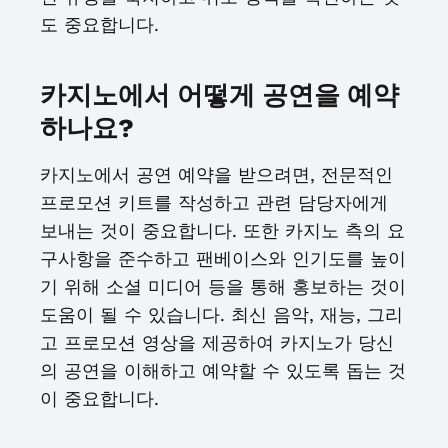
도 중요합니다.
카지노에서 어떻게 공연을 예약
하나요?
카지노에서 공연 예약을 받으려면, 전문적인
프로모션 키트를 작성하고 관련 담당자에게
보내는 것이 중요합니다. 또한 카지노 측의 요
구사항을 준수하고 팬베이스와 인기도를 높이
기 위해 소셜 미디어 등을 통해 홍보하는 것이
도움이 될 수 있습니다. 최신 음악, 재능, 그리
고 프로모션 영상을 제공하여 카지노가 당신
의 공연을 이해하고 예약할 수 있도록 돕는 것
이 중요합니다.