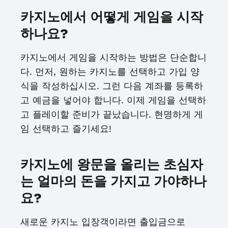
카지노에서 어떻게 게임을 시작
하나요?
카지노에서 게임을 시작하는 방법은 단순합니
다. 먼저, 원하는 카지노를 선택하고 가입 양
식을 작성하십시오. 그런 다음 계좌를 등록하
고 예금을 넣어야 합니다. 이제 게임을 선택하
고 플레이할 준비가 끝났습니다. 현명하게 게
임 선택하고 즐기세요!
카지노에 왕문을 올리는 초심자
는 얼마의 돈을 가지고 가야하나
요?
새로운 카지노 입장객이라면 출입금으로