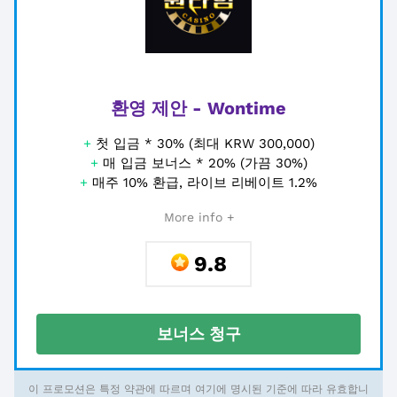
환영 제안 - Wontime
+
첫 입금 * 30% (최대 KRW 300,000)
+
매 입금 보너스 * 20% (가끔 30%)
+
매주 10% 환급, 라이브 리베이트 1.2%
More info +
9.8
보너스 청구
이 프로모션은 특정 약관에 따르며 여기에 명시된 기준에 따라 유효합니