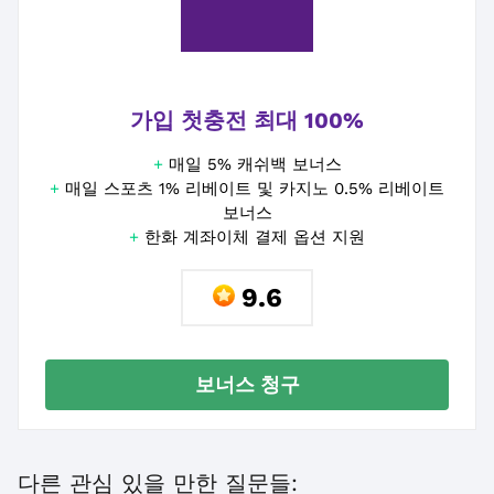
가입 첫충전 최대 100%
+
매일 5% 캐쉬백 보너스
+
매일 스포츠 1% 리베이트 및 카지노 0.5% 리베이트
보너스
+
한화 계좌이체 결제 옵션 지원
9.6
보너스 청구
다른 관심 있을 만한 질문들: