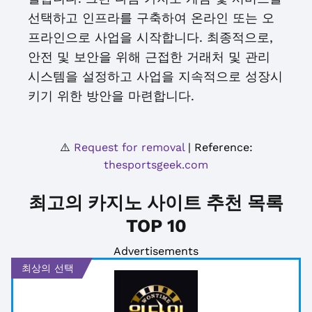
선택하고 인프라를 구축하여 온라인 또는 오
프라인으로 사업을 시작합니다. 최종적으로,
안전 및 보안을 위해 근접한 거래처 및 관리
시스템을 설정하고 사업을 지속적으로 성장시
키기 위한 방안을 마련합니다.
⚠️
Request for removal
| Reference:
thesportsgeek.com
최고의 카지노 사이트 추천 목록
TOP 10
Advertisements
최상의 선택