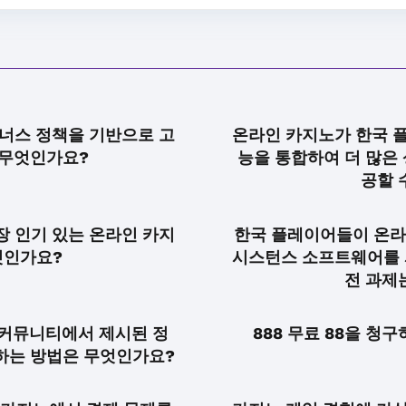
너스 정책을 기반으로 고
온라인 카지노가 한국 
 무엇인가요?
능을 통합하여 더 많은
공할 
 인기 있는 온라인 카지
한국 플레이어들이 온라
엇인가요?
시스턴스 소프트웨어를 
전 과제
 커뮤니티에서 제시된 정
888 무료 88을 청
하는 방법은 무엇인가요?