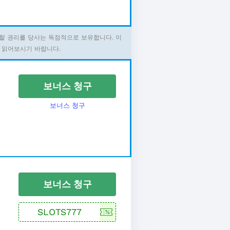
할 권리를 당사는 독점적으로 보유합니다. 이
 읽어보시기 바랍니다.
보너스 청구
보너스 청구
보너스 청구