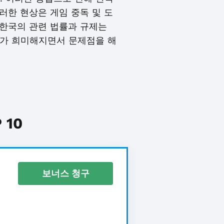
러한 현상은 게임 중독 및 도
 한국의 관련 법률과 규제는
계가 희미해지면서 문제점을 해
10
보너스 청구