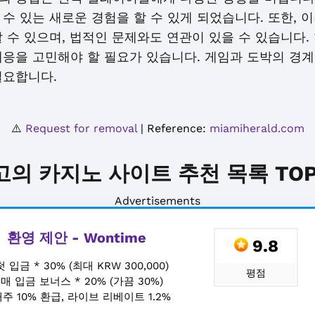
수 있는 새로운 경험을 할 수 있게 되었습니다. 또한, 이
 수 있으며, 법적인 문제와도 연관이 있을 수 있습니다.
대응을 고민해야 할 필요가 있습니다. 게임과 도박의 경
필요합니다.
⚠️
Request for removal
| Reference:
miamiherald.com
고의 카지노 사이트 추천 목록 TOP 
Advertisements
환영 제안 - Wontime
9.8
첫 입금 * 30% (최대 KRW 300,000)
평점
+
매 입금 보너스 * 20% (가끔 30%)
주 10% 환급, 라이브 리베이트 1.2%