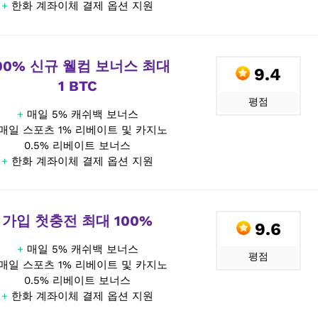
+
한화 계좌이체 결제 옵션 지원
00% 신규 웰컴 보너스 최대
9.4
1 BTC
평점
+
매일 5% 캐쉬백 보너스
매일 스포츠 1% 리베이트 및 카지노
0.5% 리베이트 보너스
+
한화 계좌이체 결제 옵션 지원
가입 첫충전 최대 100%
9.6
+
매일 5% 캐쉬백 보너스
평점
매일 스포츠 1% 리베이트 및 카지노
0.5% 리베이트 보너스
+
한화 계좌이체 결제 옵션 지원