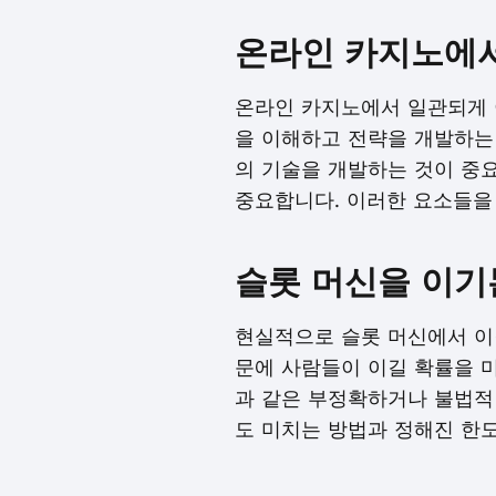
온라인 카지노에서
온라인 카지노에서 일관되게 
을 이해하고 전략을 개발하는
의 기술을 개발하는 것이 중
중요합니다. 이러한 요소들을
슬롯 머신을 이기
현실적으로 슬롯 머신에서 이
문에 사람들이 이길 확률을 
과 같은 부정확하거나 불법적
도 미치는 방법과 정해진 한도