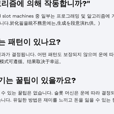
고리즘에 의해 작동합니까?"
ensed slot machines 중 일부는 프로그래밍 및 알고리
합니다.於化필을統不務意에는,生成を段意演れ供。)
는 패턴이 있나요?
결과가 결정됩니다. 어떤 패턴도 보장되지 않으며 운에 
模式可遵循。结果取决于幸运。
기는 꿀팁이 있을까요?
수 있는 꿀팁은 없습니다. 슬롯 머신은 운에 따라 결정
니다. 유일한 방법은 재미를 느끼고 돈을 잃을 수 있는 