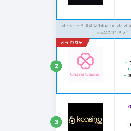
이 프로모션은 특정 약관에 따르며 여기에 
프로모션에서 어떻게 
신규 카지노
+
2
+
매
3
+