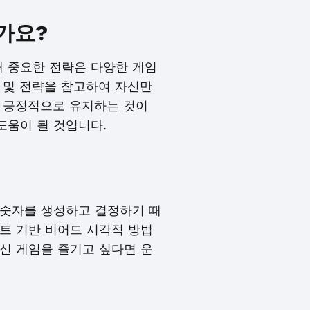
가요?
 중요한 전략은 다양한 게임
 및 전략을 참고하여 자신만
속 긍정적으로 유지하는 것이
도움이 될 것입니다.
 숫자를 생성하고 결정하기 때
트 기반 비어드 시각적 방법
신 게임을 즐기고 싶다면 운