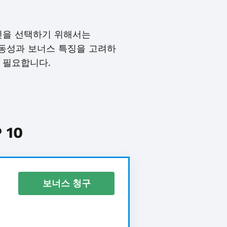
머신을 선택하기 위해서는
 변동성과 보너스 특징을 고려하
 필요합니다.
10
보너스 청구