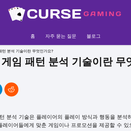
홈
자주 묻는 질문
블로그
패턴 분석 기술이란 무엇인가요?
 게임 패턴 분석 기술이란 무
턴 분석 기술은 플레이어의 플레이 방식과 행동을 분석
 플레이어들에게 맞춘 게임이나 프로모션을 제공할 수 있