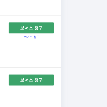
보너스 청구
보너스 청구
보너스 청구