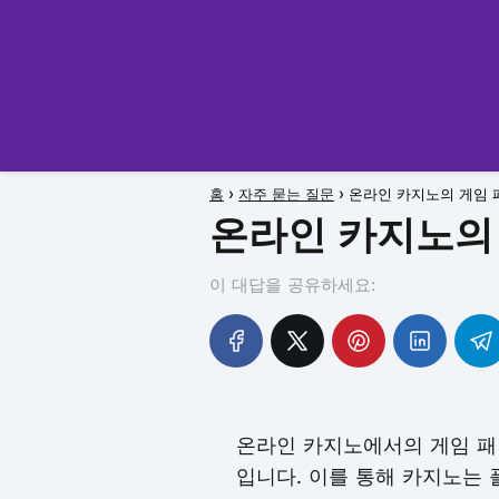
홈
자주 묻는 질문
온라인 카지노의 게임 
온라인 카지노의
이 대답을 공유하세요:
온라인 카지노에서의 게임 패
입니다. 이를 통해 카지노는