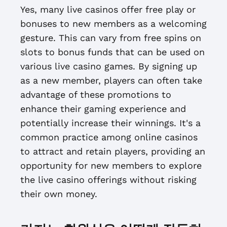
Yes, many live casinos offer free play or
bonuses to new members as a welcoming
gesture. This can vary from free spins on
slots to bonus funds that can be used on
various live casino games. By signing up
as a new member, players can often take
advantage of these promotions to
enhance their gaming experience and
potentially increase their winnings. It's a
common practice among online casinos
to attract and retain players, providing an
opportunity for new members to explore
the live casino offerings without risking
their own money.