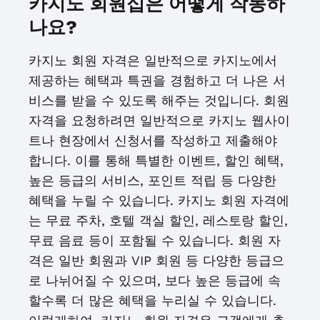
카지노 회원십은 어떻게 작동하
나요?
카지노 회원 자격은 일반적으로 카지노에서
제공하는 혜택과 특권을 경험하고 더 나은 서
비스를 받을 수 있도록 해주는 것입니다. 회원
자격을 요청하려면 일반적으로 카지노 웹사이
트나 현장에서 신청서를 작성하고 제출해야
합니다. 이를 통해 특별한 이벤트, 할인 혜택,
높은 등급의 서비스, 포인트 적립 등 다양한
혜택을 누릴 수 있습니다. 카지노 회원 자격에
는 무료 주차, 호텔 객실 할인, 레스토랑 할인,
무료 음료 등이 포함될 수 있습니다. 회원 자
격은 일반 회원과 VIP 회원 등 다양한 등급으
로 나뉘어질 수 있으며, 보다 높은 등급에 속
할수록 더 많은 혜택을 누리실 수 있습니다.