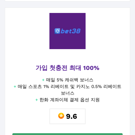
가입 첫충전 최대 100%
+
매일 5% 캐쉬백 보너스
+
매일 스포츠 1% 리베이트 및 카지노 0.5% 리베이트
보너스
+
한화 계좌이체 결제 옵션 지원
9.6