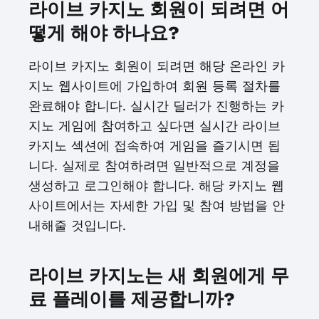
라이브 카지노 회원이 되려면 어
떻게 해야 하나요?
라이브 카지노 회원이 되려면 해당 온라인 카
지노 웹사이트에 가입하여 회원 등록 절차를
완료해야 합니다. 실시간 딜러가 진행하는 카
지노 게임에 참여하고 싶다면 실시간 라이브
카지노 섹션에 접속하여 게임을 즐기시면 됩
니다. 실제로 참여하려면 일반적으로 계정을
생성하고 로그인해야 합니다. 해당 카지노 웹
사이트에서는 자세한 가입 및 참여 방법을 안
내해줄 것입니다.
라이브 카지노는 새 회원에게 무
료 플레이를 제공합니까?