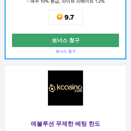
+
매주 10% 환급, 라이브 리베이트 1.2%
9.7
보너스 청구
보너스 청구
에볼루션 무제한 베팅 한도