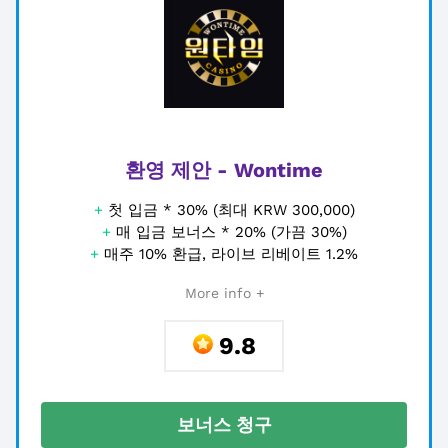
환영 제안 - Wontime
+
첫 입금 * 30% (최대 KRW 300,000)
+
매 입금 보너스 * 20% (가끔 30%)
+
매주 10% 환급, 라이브 리베이트 1.2%
More info +
9.8
보너스 청구