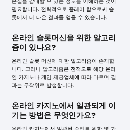
손실을 감내할 수 있는 정도를 이해하는 것이
필요합니다. 전략적으로 플레이 함으로써 슬
롯에서 더 나은 결과를 얻을 수 있습니다.
온라인 슬롯머신을 위한 알고리
즘이 있나요?
온라인 슬롯 머신에 대한 알고리즘이 존재합
니다. 그러나 알고리즘은 전적으로 해당 온라
인 카지노나 게임 제공업체에 따라 다르며 결
과는 무작위로 발생합니다.
온라인 카지노에서 일관되게 이
기는 방법은 무엇인가요?
온라인 카지노에서 일관된 승리를 위한 몇 가