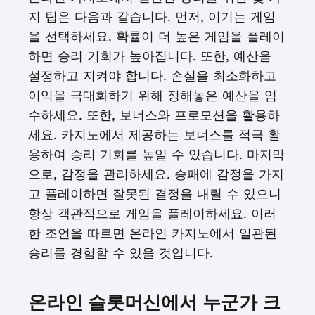
지 팁은 다음과 같습니다. 먼저, 이기는 게임
을 선택하세요. 확률이 더 높은 게임을 플레이
하면 승리 기회가 높아집니다. 또한, 예산을
설정하고 지켜야 합니다. 손실을 최소화하고
이익을 극대화하기 위해 정해놓은 예산을 엄
수하세요. 또한, 보너스와 프로모션을 활용하
세요. 카지노에서 제공하는 보너스를 적극 활
용하여 승리 기회를 높일 수 있습니다. 마지막
으로, 감정을 관리하세요. 승패에 감정을 가지
고 플레이하면 잘못된 결정을 내릴 수 있으니
항상 객관적으로 게임을 플레이하세요. 이러
한 조언을 따르면 온라인 카지노에서 일관된
승리를 경험할 수 있을 것입니다.
온라인 슬롯머신에서 누군가 크