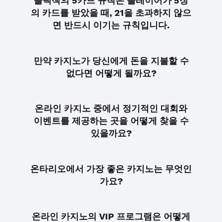
블랙잭의 5카드 규칙은 플레이어가 5장
의 카드를 받았을 때, 21을 초과하지 않으
면 반드시 이기는 규칙입니다.
만약 카지노가 당신에게 돈을 지불할 수
없다면 어떻게 될까요?
온라인 카지노 중에서 정기적인 대회와
이벤트를 제공하는 곳을 어떻게 찾을 수
있을까요?
온타리오에서 가장 좋은 카지노는 무엇인
가요?
온라인 카지노의 VIP 프로그램은 어떻게