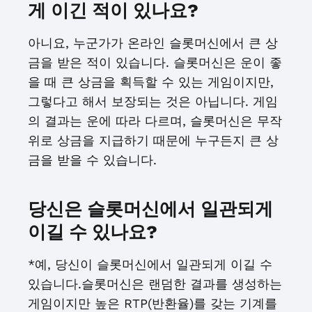
게 이긴 적이 있나요?
아니요, 누군가가 온라인 슬롯머신에서 큰 상
금을 받은 적이 있습니다. 슬롯머신은 운이 좋
을 때 큰 상금을 획득할 수 있는 게임이지만,
그렇다고 해서 보장되는 것은 아닙니다. 게임
의 결과는 운에 따라 다르며, 슬롯머신은 무작
위로 상금을 지급하기 때문에 누구든지 큰 상
금을 받을 수 있습니다.
당신은 슬롯머신에서 일관되게
이길 수 있나요?
*예, 당신이 슬롯머신에서 일관되게 이길 수
있습니다.슬롯머신은 랜덤한 결과를 생성하는
게임이지만 높은 RTP(반환율)를 갖는 기계를