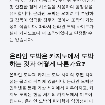
제 당국에 의해 감독되며, 무작위 숫자 생성기
및 안전한 결제 시스템을 사용하여 공정성을
유지합니다. 온라인 도박은 오히려 더 투명하
고 감독이 엄격한 경우가 많아서 조작의 가능
성이 적습니다. 따라서 온라인 도박 사이트가
실제 카지노보다 더 조작되었다고 단정할 수
는 없습니다.
온라인 도박은 카지노에서 도박
하는 것과 어떻게 다른가요?
온라인 도박과 카지노 도박 사이의 주된 차이
점은 물리적 위치에 있습니다. 온라인 도박은
인터넷을 통해 가상 세계에서 이루어지고, 카
지노 도박은 현실 세계의 카지노에서 이루어
집니다. 온라인 도박의 편리함과 익명성이 매