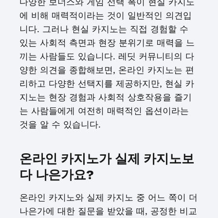
다양한 보너스와 게임 선택 폭이 현실 카지노
에 비해 매력적이라는 것이 일반적인 의견입
니다. 그러나 현실 카지노는 직접 경험할 수
있는 사회적 측면과 현장 분위기로 매력을 느
끼는 사람들도 있습니다. 레딧 커뮤니티의 다
양한 의견을 종합해보면, 온라인 카지노는 편
리하고 다양한 선택지를 제공하지만, 현실 카
지노는 현장 경험과 사회적 상호작용을 즐기
는 사람들에게 여전히 매력적인 옵션이라는
것을 알 수 있습니다.
온라인 카지노가 실제 카지노보
다 나은가요?
온라인 카지노와 실제 카지노 중 어느 쪽이 더
나은가에 대한 질문을 받았을 때, 공정한 비교