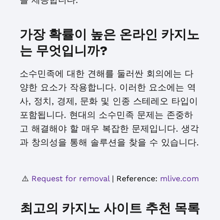
가장 확률이 높은 온라인 카지노
는 무엇입니까?
소수민족에 대한 견해를 둘러싼 회의에는 다
양한 요소가 작용합니다. 이러한 요소에는 역
사, 정치, 경제, 문화 및 인종 스테레오 타입이
포함됩니다. 현대의 소수민족 문제는 존중하
고 해결해야 할 매우 복잡한 문제입니다. 생각
과 창의성을 통해 솔루션을 찾을 수 있습니다.
⚠️
Request for removal
| Reference:
mlive.com
최고의 카지노 사이트 추천 목록