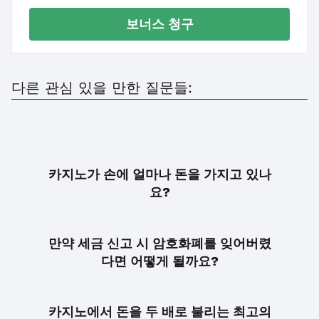
보너스 청구
다른 관심 있을 만한 질문들:
카지노가 손에 얼마나 돈을 가지고 있나
요?
만약 세금 신고 시 암호화폐를 잊어버렸
다면 어떻게 될까요?
카지노에서 돈을 두 배로 불리는 최고의