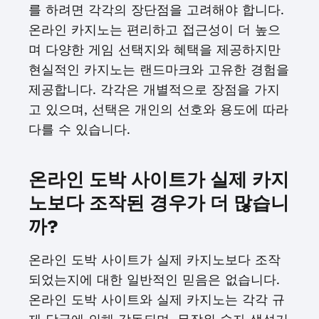
를 하려면 각각의 장단점을 고려해야 합니다.
온라인 카지노는 편리하고 접근성이 더 높으
며 다양한 게임 선택지와 혜택을 제공하지만
현실적인 카지노는 랜드마크와 고유한 경험을
제공합니다. 각각은 개별적으로 장점을 가지
고 있으며, 선택은 개인의 선호와 용도에 따라
다를 수 있습니다.
온라인 도박 사이트가 실제 카지
노보다 조작된 경우가 더 많습니
까?
온라인 도박 사이트가 실제 카지노보다 조작
되었는지에 대한 일반적인 믿음은 없습니다.
온라인 도박 사이트와 실제 카지노는 각각 규