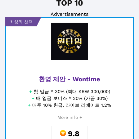
TOP 10
Advertisements
최상의 선택
환영 제안 - Wontime
+
첫 입금 * 30% (최대 KRW 300,000)
+
매 입금 보너스 * 20% (가끔 30%)
+
매주 10% 환급, 라이브 리베이트 1.2%
More info +
9.8