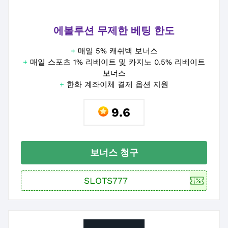
에볼루션 무제한 베팅 한도
+
매일 5% 캐쉬백 보너스
+
매일 스포츠 1% 리베이트 및 카지노 0.5% 리베이트
보너스
+
한화 계좌이체 결제 옵션 지원
9.6
보너스 청구