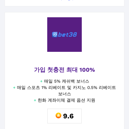
가입 첫충전 최대 100%
+
매일 5% 캐쉬백 보너스
+
매일 스포츠 1% 리베이트 및 카지노 0.5% 리베이트
보너스
+
한화 계좌이체 결제 옵션 지원
9.6