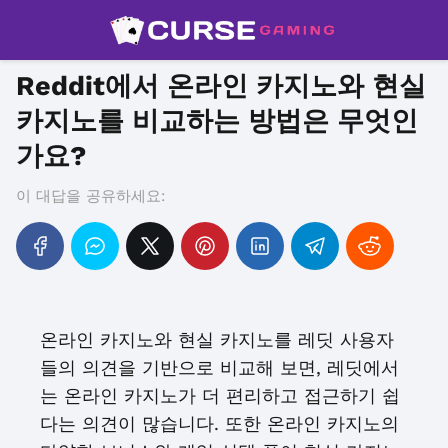
Reddit에서 온라인 카지노와 현실
카지노를 비교하는 방법은 무엇인
가요?
이 대답을 공유하세요:
온라인 카지노와 현실 카지노를 레딧 사용자
들의 의견을 기반으로 비교해 보면, 레딧에서
는 온라인 카지노가 더 편리하고 접근하기 쉽
다는 의견이 많습니다. 또한 온라인 카지노의