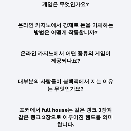
게임은 무엇인가요?
온라인 카지노에서 강제로 돈을 이체하는
방법은 어떻게 작동합니까?
온라인 카지노에서 어떤 종류의 게임이
제공되나요?
대부분의 사람들이 블랙잭에서 지는 이유
는 무엇인가요?
포커에서 full house는 같은 랭크 3장과
같은 랭크 2장으로 이루어진 핸드를 의미
합니다.