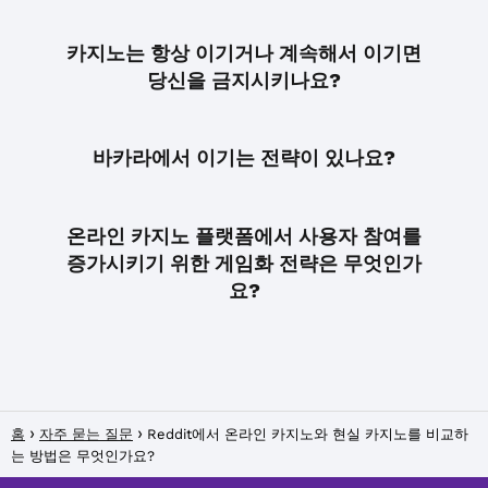
카지노는 항상 이기거나 계속해서 이기면
당신을 금지시키나요?
바카라에서 이기는 전략이 있나요?
온라인 카지노 플랫폼에서 사용자 참여를
증가시키기 위한 게임화 전략은 무엇인가
요?
홈
자주 묻는 질문
Reddit에서 온라인 카지노와 현실 카지노를 비교하
는 방법은 무엇인가요?