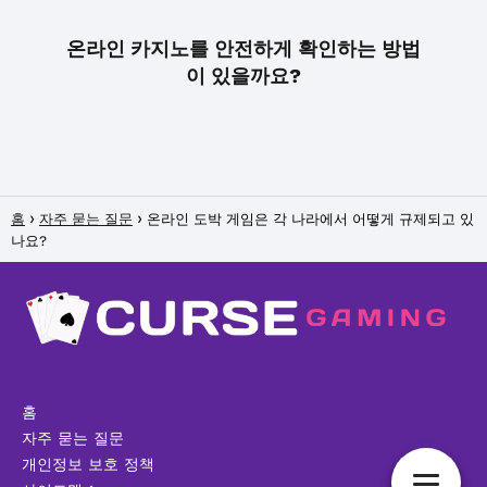
온라인 카지노를 안전하게 확인하는 방법
이 있을까요?
홈
자주 묻는 질문
온라인 도박 게임은 각 나라에서 어떻게 규제되고 있
나요?
홈
자주 묻는 질문
개인정보 보호 정책