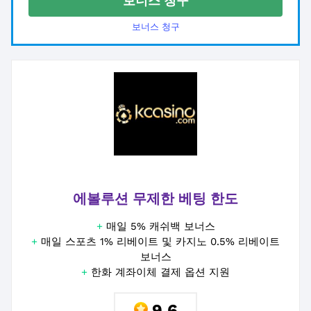
보너스 청구
보너스 청구
에볼루션 무제한 베팅 한도
+
매일 5% 캐쉬백 보너스
+
매일 스포츠 1% 리베이트 및 카지노 0.5% 리베이트
보너스
+
한화 계좌이체 결제 옵션 지원
9.6