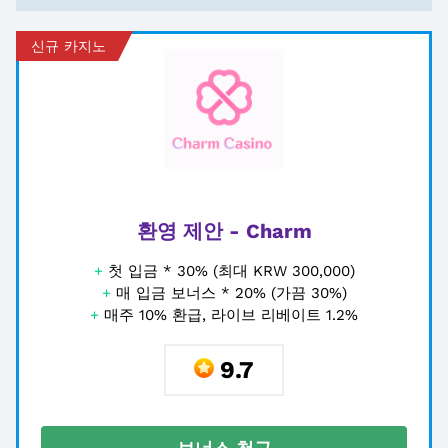
신규 카지노
환영 제안 - Charm
+
첫 입금 * 30% (최대 KRW 300,000)
+
매 입금 보너스 * 20% (가끔 30%)
+
매주 10% 환급, 라이브 리베이트 1.2%
9.7