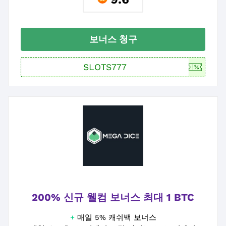
보너스 청구
200% 신규 웰컴 보너스 최대 1 BTC
+
매일 5% 캐쉬백 보너스