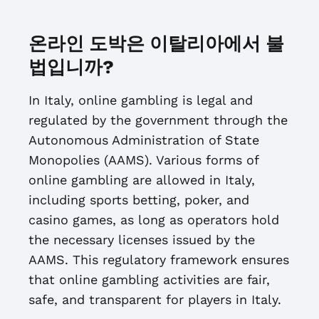
온라인 도박은 이탈리아에서 불
법입니까?
In Italy, online gambling is legal and
regulated by the government through the
Autonomous Administration of State
Monopolies (AAMS). Various forms of
online gambling are allowed in Italy,
including sports betting, poker, and
casino games, as long as operators hold
the necessary licenses issued by the
AAMS. This regulatory framework ensures
that online gambling activities are fair,
safe, and transparent for players in Italy.