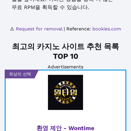
무료 RPM을 획득할 수 있습니다.
⚠️
Request for removal
| Reference:
bookies.com
최고의 카지노 사이트 추천 목록
TOP 10
Advertisements
최상의 선택
환영 제안 - Wontime