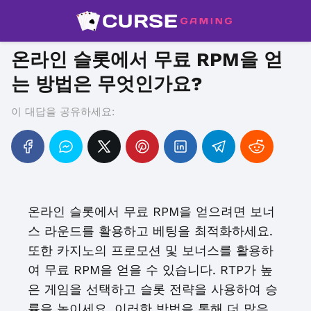
온라인 슬롯에서 무료 RPM을 얻
는 방법은 무엇인가요?
이 대답을 공유하세요:
온라인 슬롯에서 무료 RPM을 얻으려면 보너
스 라운드를 활용하고 베팅을 최적화하세요.
또한 카지노의 프로모션 및 보너스를 활용하
여 무료 RPM을 얻을 수 있습니다. RTP가 높
은 게임을 선택하고 슬롯 전략을 사용하여 승
률을 높이세요. 이러한 방법을 통해 더 많은