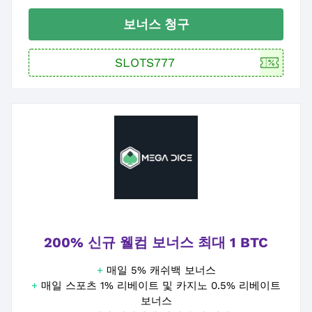
보너스 청구
200% 신규 웰컴 보너스 최대 1 BTC
+
매일 5% 캐쉬백 보너스
+
매일 스포츠 1% 리베이트 및 카지노 0.5% 리베이트
보너스