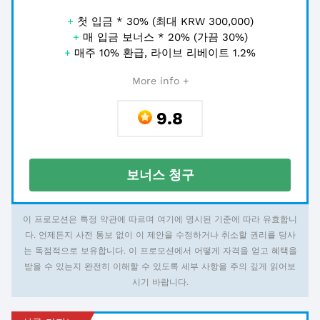
+
첫 입금 * 30% (최대 KRW 300,000)
+
매 입금 보너스 * 20% (가끔 30%)
+
매주 10% 환급, 라이브 리베이트 1.2%
More info +
9.8
보너스 청구
이 프로모션은 특정 약관에 따르며 여기에 명시된 기준에 따라 유효합니
다. 언제든지 사전 통보 없이 이 제안을 수정하거나 취소할 권리를 당사
는 독점적으로 보유합니다. 이 프로모션에서 어떻게 자격을 얻고 혜택을
받을 수 있는지 완전히 이해할 수 있도록 세부 사항을 주의 깊게 읽어보
시기 바랍니다.