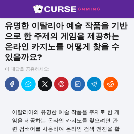
유명한 이탈리아 예술 작품을 기반
으로 한 주제의 게임을 제공하는
온라인 카지노를 어떻게 찾을 수
있을까요?
이 대답을 공유하세요:
이탈리아의 유명한 예술 작품을 주제로 한 게
임을 제공하는 온라인 카지노를 찾으려면 관
련 검색어를 사용하여 온라인 검색 엔진을 활