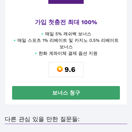
가입 첫충전 최대 100%
+
매일 5% 캐쉬백 보너스
+
매일 스포츠 1% 리베이트 및 카지노 0.5% 리베이트
보너스
+
한화 계좌이체 결제 옵션 지원
9.6
보너스 청구
다른 관심 있을 만한 질문들: