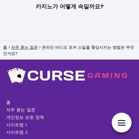
카지노가 어떻게 속일까요?
홈
자주 묻는 질문
온라인 비디오 포커 스킬을 향상시키는 방법은 무엇
인가요?
홈
자주 묻는 질문
개인정보 보호 정책
사이트맵 1
사이트맵 2