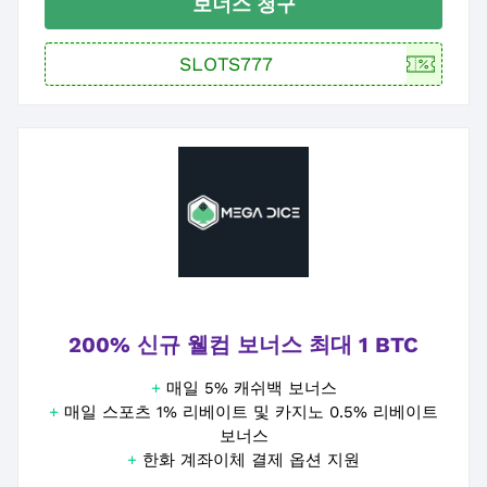
보너스 청구
200% 신규 웰컴 보너스 최대 1 BTC
+
매일 5% 캐쉬백 보너스
+
매일 스포츠 1% 리베이트 및 카지노 0.5% 리베이트
보너스
+
한화 계좌이체 결제 옵션 지원