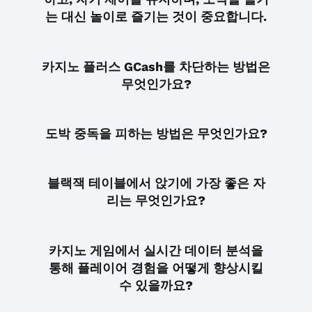
는 대신 놀이로 즐기는 것이 중요합니다.
카지노 플러스 GCash를 차단하는 방법은
무엇인가요?
도박 중독을 피하는 방법은 무엇인가요?
블랙잭 테이블에서 앉기에 가장 좋은 자
리는 무엇인가요?
카지노 게임에서 실시간 데이터 분석을
통해 플레이어 경험을 어떻게 향상시킬
수 있을까요?