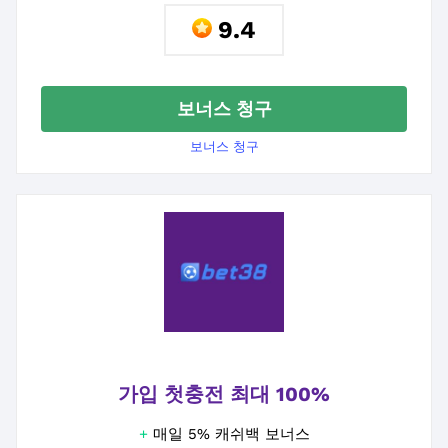
9.4
보너스 청구
보너스 청구
가입 첫충전 최대 100%
+
매일 5% 캐쉬백 보너스