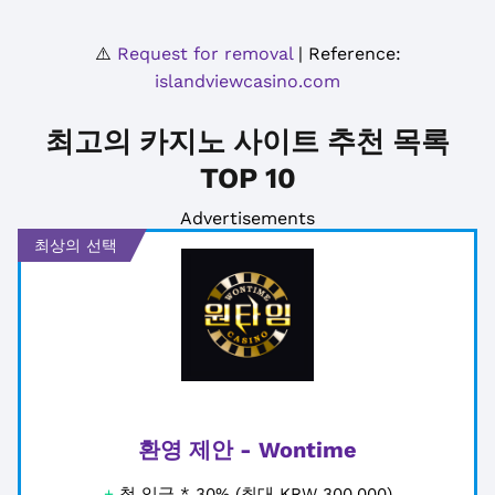
⚠️
Request for removal
| Reference:
islandviewcasino.com
최고의 카지노 사이트 추천 목록
TOP 10
Advertisements
최상의 선택
환영 제안 - Wontime
+
첫 입금 * 30% (최대 KRW 300,000)