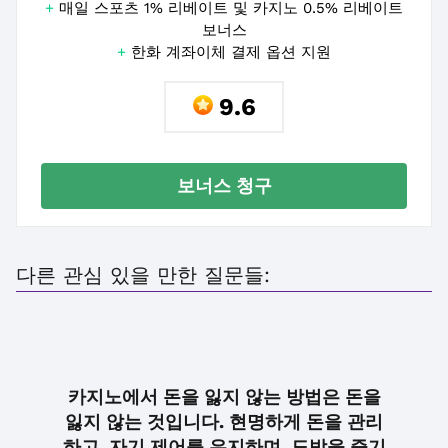
+
매일 스포츠 1% 리베이트 및 카지노 0.5% 리베이트
보너스
+
한화 계좌이체 결제 옵션 지원
9.6
보너스 청구
다른 관심 있을 만한 질문들:
카지노에서 돈을 잃지 않는 방법은 돈을
잃지 않는 것입니다. 현명하게 돈을 관리
하고, 자기 제어를 유지하며, 도박을 즐기