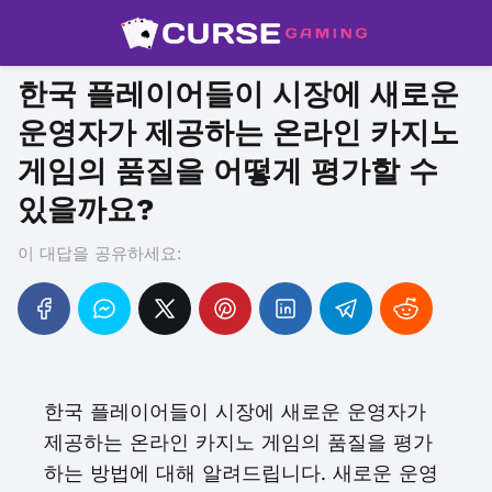
한국 플레이어들이 시장에 새로운
운영자가 제공하는 온라인 카지노
게임의 품질을 어떻게 평가할 수
있을까요?
이 대답을 공유하세요:
한국 플레이어들이 시장에 새로운 운영자가
제공하는 온라인 카지노 게임의 품질을 평가
하는 방법에 대해 알려드립니다. 새로운 운영