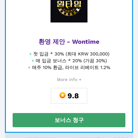
환영 제안 - Wontime
+
첫 입금 * 30% (최대 KRW 300,000)
+
매 입금 보너스 * 20% (가끔 30%)
+
매주 10% 환급, 라이브 리베이트 1.2%
More info +
9.8
보너스 청구