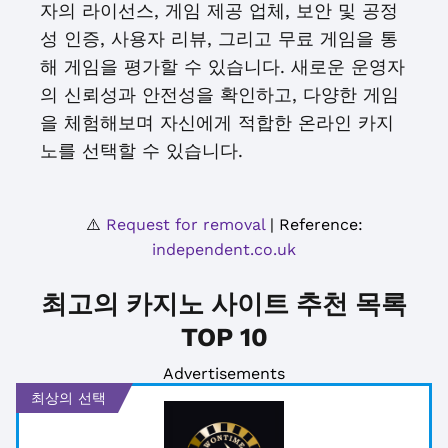
자의 라이선스, 게임 제공 업체, 보안 및 공정
성 인증, 사용자 리뷰, 그리고 무료 게임을 통
해 게임을 평가할 수 있습니다. 새로운 운영자
의 신뢰성과 안전성을 확인하고, 다양한 게임
을 체험해보며 자신에게 적합한 온라인 카지
노를 선택할 수 있습니다.
⚠️
Request for removal
| Reference:
independent.co.uk
최고의 카지노 사이트 추천 목록
TOP 10
Advertisements
최상의 선택