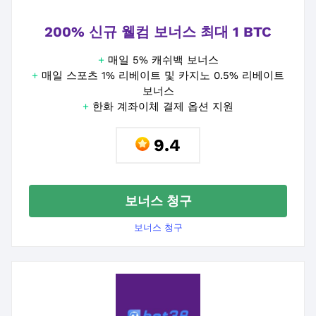
200% 신규 웰컴 보너스 최대 1 BTC
+
매일 5% 캐쉬백 보너스
+
매일 스포츠 1% 리베이트 및 카지노 0.5% 리베이트
보너스
+
한화 계좌이체 결제 옵션 지원
9.4
보너스 청구
보너스 청구