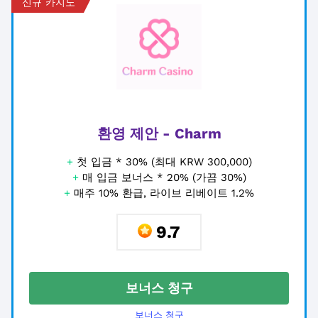
신규 카지노
환영 제안 - Charm
+
첫 입금 * 30% (최대 KRW 300,000)
+
매 입금 보너스 * 20% (가끔 30%)
+
매주 10% 환급, 라이브 리베이트 1.2%
9.7
보너스 청구
보너스 청구