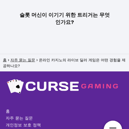
슬롯 머신이 이기기 위한 트리거는 무엇
인가요?
홈
자주 묻는 질문
온라인 카지노의 라이브 딜러 게임은 어떤 경험을 제
공하나요?
홈
자주 묻는 질문
개인정보 보호 정책