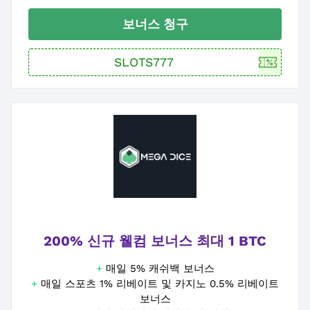
보너스 청구
200% 신규 웰컴 보너스 최대 1 BTC
+
매일 5% 캐쉬백 보너스
+
매일 스포츠 1% 리베이트 및 카지노 0.5% 리베이트
보너스