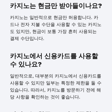
카지노는 현금만 받아들이나요?
카지노는 일반적으로 현금만 허용합니다. 카
드나 전자 지불 수단을 사용할 수 있는 카지노
도 있지만, 현금이 보통 가장 흔히 사용되는
결제 수단입니다.
카지노에서 신용카드를 사용할
수 있나요?
일반적으로, 대부분의 카지노에서 신용카드를
사용할 수 있지만 일부는 특정한 제한을 둘 수
있습니다. 따라서, 카지노를 방문하기 전에 해
당 사항을 확인하는 것이 좋습니다.