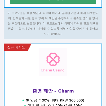
이 프로모션은 특정 약관에 따르며 여기에 명시된 기준에 따라 유효합니
다. 언제든지 사전 통보 없이 이 제안을 수정하거나 취소할 권리를 당사
는 독점적으로 보유합니다. 이 프로모션에서 어떻게 자격을 얻고 혜택을
받을 수 있는지 완전히 이해할 수 있도록 세부 사항을 주의 깊게 읽어보
시기 바랍니다.
신규 카지노
환영 제안 - Charm
+
첫 입금 * 30% (최대 KRW 300,000)
+
매 입금 보너스 * 20% (가끔 30%)