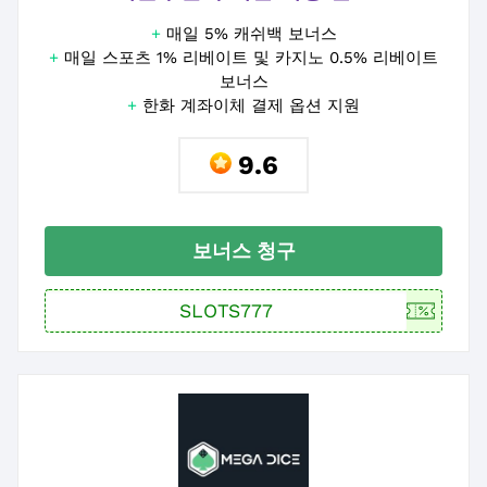
+
매일 5% 캐쉬백 보너스
+
매일 스포츠 1% 리베이트 및 카지노 0.5% 리베이트
보너스
+
한화 계좌이체 결제 옵션 지원
9.6
보너스 청구