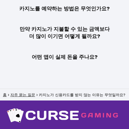
카지노를 예약하는 방법은 무엇인가요?
만약 카지노가 지불할 수 있는 금액보다
더 많이 이기면 어떻게 될까요?
어떤 앱이 실제 돈을 주나요?
홈
자주 묻는 질문
카지노가 신용카드를 받지 않는 이유는 무엇일까요?