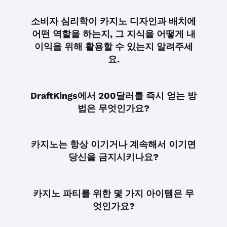
소비자 심리학이 카지노 디자인과 배치에
어떤 역할을 하는지, 그 지식을 어떻게 내
이익을 위해 활용할 수 있는지 알려주세
요.
DraftKings에서 200달러를 즉시 얻는 방
법은 무엇인가요?
카지노는 항상 이기거나 계속해서 이기면
당신을 금지시키나요?
카지노 파티를 위한 몇 가지 아이템은 무
엇인가요?