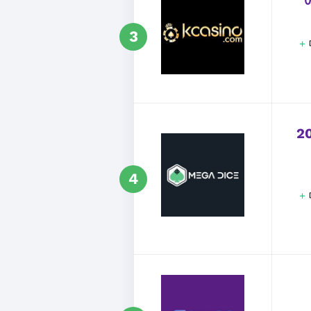
3
+
2
4
+