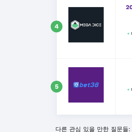
2
4
+
5
+
다른 관심 있을 만한 질문들: