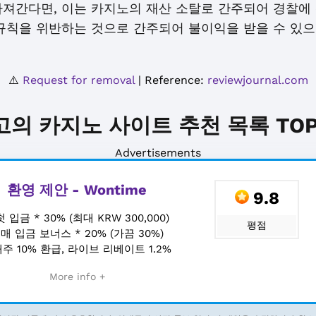
가져간다면, 이는 카지노의 재산 소탈로 간주되어 경찰에
 규칙을 위반하는 것으로 간주되어 불이익을 받을 수 있으
⚠️
Request for removal
| Reference:
reviewjournal.com
고의 카지노 사이트 추천 목록 TOP 
Advertisements
환영 제안 - Wontime
9.8
첫 입금 * 30% (최대 KRW 300,000)
평점
+
매 입금 보너스 * 20% (가끔 30%)
주 10% 환급, 라이브 리베이트 1.2%
More info +