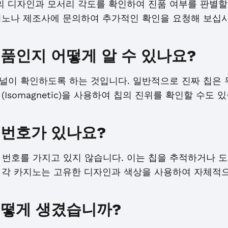
의 디자인과 모서리 각도를 확인하여 진품 여부를 판별할 
지노나 제조사에 문의하여 추가적인 확인을 요청해 보십시
진품인지 어떻게 알 수 있나요?
널이 확인하도록 하는 것입니다. 일반적으로 진짜 칩은 
Isomagnetic)을 사용하여 칩의 진위를 확인할 수도 
 번호가 있나요?
 번호를 가지고 있지 않습니다. 이는 칩을 추적하거나 
 각 카지노는 고유한 디자인과 색상을 사용하여 자체적으
어떻게 생겼습니까?