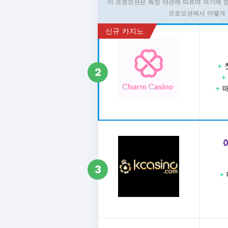
이 프로모션은 특정 약관에 따르며 여기에 
프로모션에서 어떻게 
신규 카지노
+
2
+
매
3
+