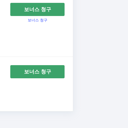
보너스 청구
보너스 청구
보너스 청구