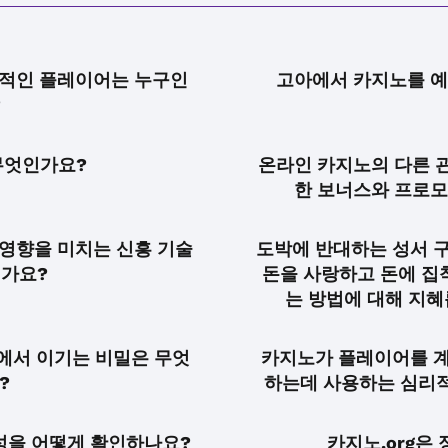
과적인 플레이어는 누구인
고아에서 카지노를 예
?
무엇인가요?
온라인 카지노의 다른 
한 보너스와 프로모
영향을 미치는 신흥 기술
도박에 반대하는 성서 
인가요?
돈을 사랑하고 돈에 집
는 방법에 대해 지
에서 이기는 비밀은 무엇
카지노가 플레이어를 계
?
하는데 사용하는 심리적
성을 어떻게 확인하나요?
카지노.org은