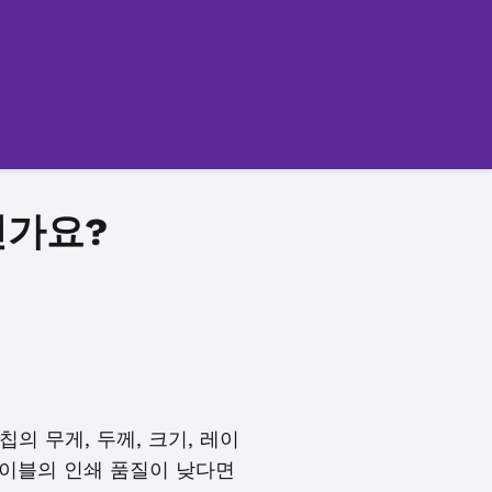
인가요?
의 무게, 두께, 크기, 레이
레이블의 인쇄 품질이 낮다면