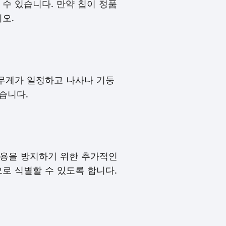
수 있습니다. 만약 칩이 정품
오.
무게가 일정하고 나사나 기둥
있습니다.
도용을 방지하기 위한 추가적인
로 식별할 수 있도록 합니다.