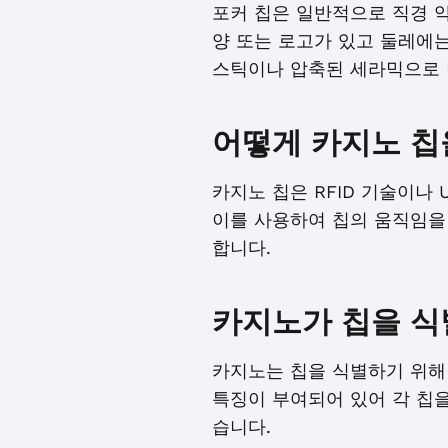
포커 칩은 일반적으로 직경 약
양 또는 로고가 있고 둘레에
스틱이나 압축된 세라믹으로 
어떻게 카지노 칩
카지노 칩은 RFID 기술이나
이를 사용하여 칩의 움직임을 
합니다.
카지노가 칩을 식
카지노는 칩을 식별하기 위해 
특징이 부여되어 있어 각 칩을
습니다.