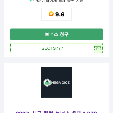
+
한화 계좌이체 결제 옵션 지원
9.6
보너스 청구