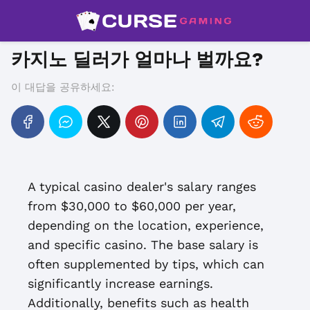
카지노 딜러가 얼마나 벌까요?
이 대답을 공유하세요:
A typical casino dealer's salary ranges
from $30,000 to $60,000 per year,
depending on the location, experience,
and specific casino. The base salary is
often supplemented by tips, which can
significantly increase earnings.
Additionally, benefits such as health