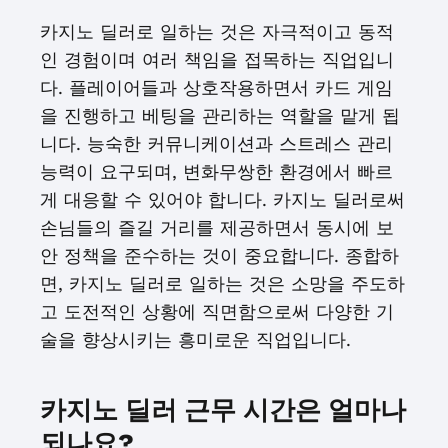
카지노 딜러로 일하는 것은 자극적이고 동적
인 경험이며 여러 책임을 접목하는 직업입니
다. 플레이어들과 상호작용하면서 카드 게임
을 진행하고 베팅을 관리하는 역할을 맡게 됩
니다. 능숙한 커뮤니케이션과 스트레스 관리
능력이 요구되며, 변화무쌍한 환경에서 빠르
게 대응할 수 있어야 합니다. 카지노 딜러로써
손님들의 즐길 거리를 제공하면서 동시에 보
안 정책을 준수하는 것이 중요합니다. 종합하
면, 카지노 딜러로 일하는 것은 소망을 주도하
고 도전적인 상황에 직면함으로써 다양한 기
술을 향상시키는 흥미로운 직업입니다.
카지노 딜러 근무 시간은 얼마나
되나요?