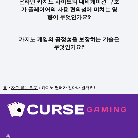
온라인 카지노 사이트의 내비게이션 구조
가 플레이어의 사용 편의성에 미치는 영
향이 무엇인가요?
카지노 게임의 공정성을 보장하는 기술은
무엇인가요?
홈
자주 묻는 질문
카지노 딜러가 얼마나 벌까요?
홈