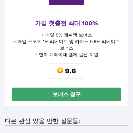
가입 첫충전 최대 100%
+
매일 5% 캐쉬백 보너스
+
매일 스포츠 1% 리베이트 및 카지노 0.5% 리베이트
보너스
+
한화 계좌이체 결제 옵션 지원
9.6
보너스 청구
다른 관심 있을 만한 질문들: