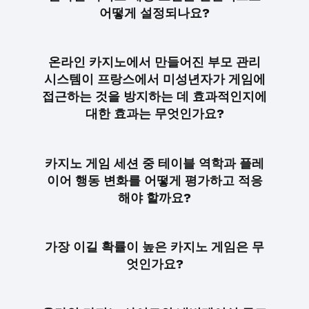
어떻게 설정되나요?
온라인 카지노에서 만들어진 부모 관리
시스템이 프랑스에서 미성년자가 게임에
접근하는 것을 방지하는 데 효과적인지에
대한 효과는 무엇인가요?
카지노 게임 세션 중 테이블 역학과 플레
이어 행동 변화를 어떻게 평가하고 적응
해야 할까요?
가장 이길 확률이 높은 카지노 게임은 무
엇인가요?