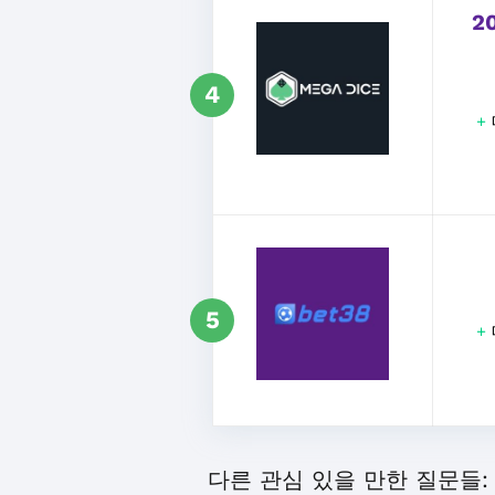
2
4
+
5
+
다른 관심 있을 만한 질문들: