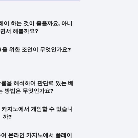
레이 하는 것이 좋을까요, 아니
면서 해볼까요?
을 위한 조언이 무엇인가요?
확률을 해석하여 판단력 있는 베
는 방법은 무엇인가요?
 카지노에서 게임할 수 있습니
까?
여 온라인 카지노에서 플레이