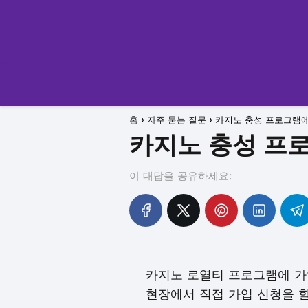
홈
자주 묻는 질문
카지노 충성 프로그램에
카지노 충성 프
이 대답을 공유하세요:
카지노 로열티 프로그램에 가
현장에서 직접 가입 신청을 할