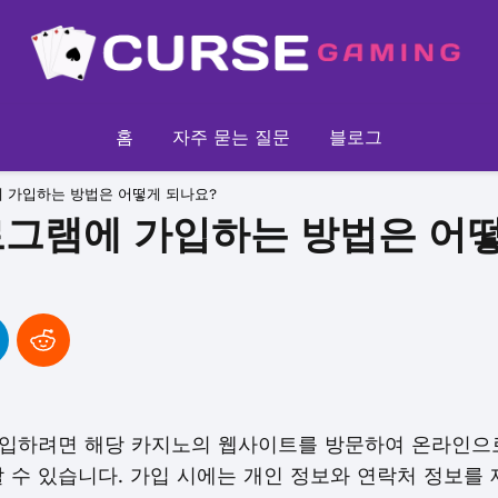
홈
자주 묻는 질문
블로그
 가입하는 방법은 어떻게 되나요?
로그램에 가입하는 방법은 어
입하려면 해당 카지노의 웹사이트를 방문하여 온라인으로
 수 있습니다. 가입 시에는 개인 정보와 연락처 정보를 