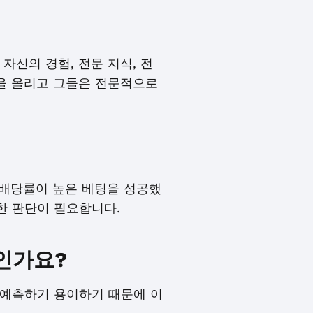
자신의 경험, 전문 지식, 전
익을 올리고 그들은 전문적으로
 배당률이 높은 베팅을 성공했
한 판단이 필요합니다.
인가요?
 예측하기 용이하기 때문에 이