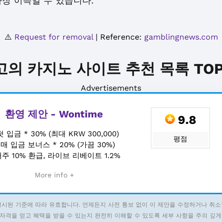
장 이득일 수 있습니다.
⚠️
Request for removal
| Reference:
gamblingnews.com
고의 카지노 사이트 추천 목록 TOP 
Advertisements
환영 제안 - Wontime
9.8
첫 입금 * 30% (최대 KRW 300,000)
평점
+
매 입금 보너스 * 20% (가끔 30%)
주 10% 환급, 라이브 리베이트 1.2%
More info +
명시된 기준에 따라 유효합니다. 언제든지 사전 통보 없이 이 제안을 수정하거나 취소
자격을 얻고 혜택을 받을 수 있는지 완전히 이해할 수 있도록 세부 사항을 주의 깊게