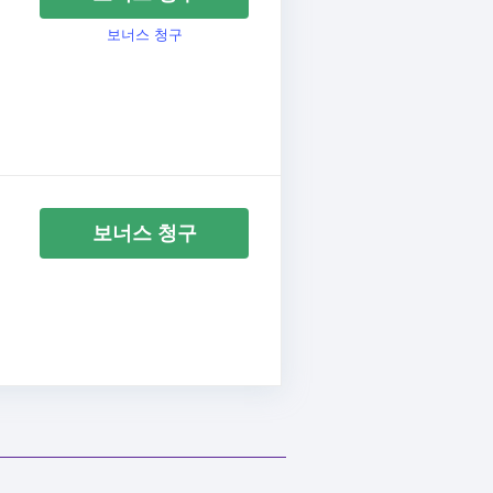
보너스 청구
보너스 청구