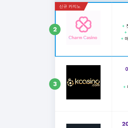
신규 카지노
+
2
+
매
3
+
2