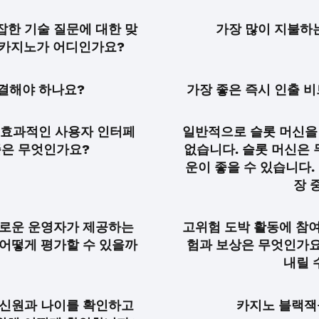
한 기술 질문에 대한 맞
가장 많이 지불하
 카지노가 어디인가요?
결해야 하나요?
가장 좋은 즉시 인출 
 효과적인 사용자 인터페
일반적으로 슬롯 머신을
기준은 무엇인가요?
없습니다. 슬롯 머신은
운이 좋을 수 있습니다.
장 
새로운 운영자가 제공하는
고위험 도박 활동에 참
어떻게 평가할 수 있을까
험과 보상은 무엇인가요
내릴 
 신원과 나이를 확인하고
카지노 블랙잭