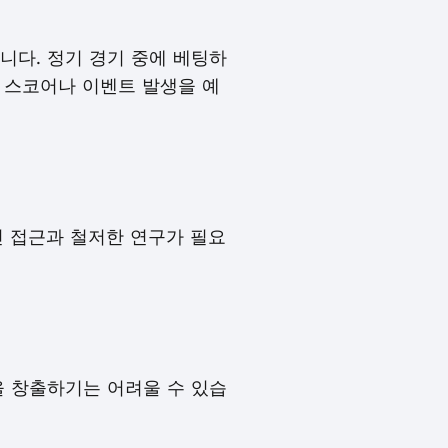
니다. 정기 경기 중에 베팅하
에 스코어나 이벤트 발생을 예
인 접근과 철저한 연구가 필요
 창출하기는 어려울 수 있습