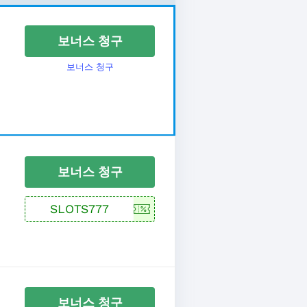
보너스 청구
보너스 청구
보너스 청구
보너스 청구