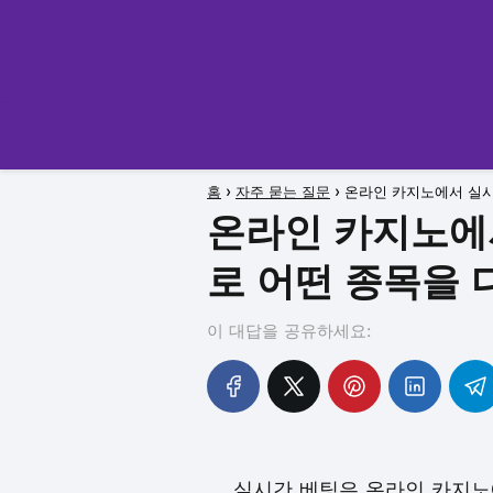
홈
자주 묻는 질문
온라인 카지노에서 실시
온라인 카지노에
로 어떤 종목을 
이 대답을 공유하세요:
실시간 베팅은 온라인 카지노