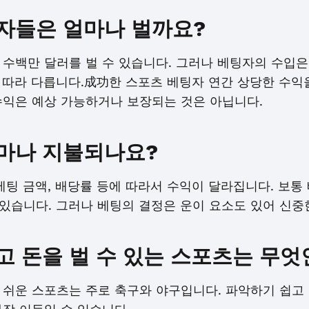
자들은 얼마나 벌까요?
수백만 달러를 벌 수 있습니다. 그러나 베팅자의 수입은 
에 따라 다릅니다.成功한 스포츠 베팅자 연간 상당한 수
수익은 예상 가능하거나 보장되는 것은 아닙니다.
마나 지불되나요?
베팅 금액, 배당률 등에 따라서 수익이 달라집니다. 보통
 있습니다. 그러나 베팅의 결정은 운이 요소도 있어 신중
고 돈을 벌 수 있는 스포츠는 무엇
 쉬운 스포츠는 주로 축구와 야구입니다. 파악하기 쉽고