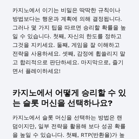
카지노에서 이기는 비밀은 딱딱한 규칙이나
방법보다는 행운과 계획에 의해 결정됩니다.
그러나 몇 가지 팁을 따르면 승리할 확률을 높
일 수 있습니다. 첫째, 자신의 한도를 정하고
그것을 지키세요. 둘째, 게임을 잘 이해하고
전략을 사용하세요. 셋째, 감정에 휩쓸리지 말
고 합리적으로 판단하세요. 마지막으로, 즐기
면서 플레이하세요!
카지노에서 어떻게 승리할 수 있
는 슬롯 머신을 선택하나요?
카지노에서 슬롯 머신을 선택하는 방법은 랜
덤이지만, 일부 전략을 활용해 보다 성공 확률
을 높일 수 있습니다. 첫째, RTP(반환율)가 높