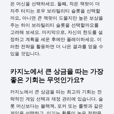
은 머신을 선택하세요. 둘째, 작은 잭팟이 더
자주 터지는 로우 보라틸리티 슬롯을 선택할
까요, 아니면 큰 잭팟이 드물지만 높은 보상을
주는 하이 보라틸리티 슬롯을 선택할까요를
고려해 보세요. 마지막으로, 자신의 한도를 설
정하고 계획을 세운 후에만 플레이하세요. 이
러한 전략을 활용하면 더 나은 결과를 얻을 수
있을 것입니다.
카지노에서 큰 상금을 따는 가장
좋은 기회는 무엇인가요?
카지노에서 큰 상금을 따는 최고의 기회는 전
략적인 게임 선택과 재정 관리에 있습니다. 슬
롯 머신보다는 블랙잭, 포커 또는 룰렛과 같은
게임을 선택하고, 이기는 확률이 높은 전략을