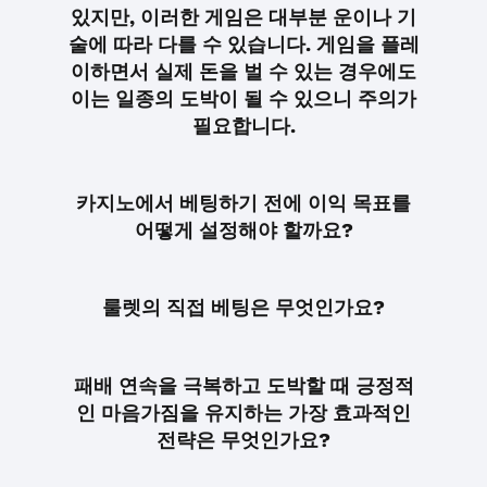
있지만, 이러한 게임은 대부분 운이나 기
술에 따라 다를 수 있습니다. 게임을 플레
이하면서 실제 돈을 벌 수 있는 경우에도
이는 일종의 도박이 될 수 있으니 주의가
필요합니다.
카지노에서 베팅하기 전에 이익 목표를
어떻게 설정해야 할까요?
룰렛의 직접 베팅은 무엇인가요?
패배 연속을 극복하고 도박할 때 긍정적
인 마음가짐을 유지하는 가장 효과적인
전략은 무엇인가요?