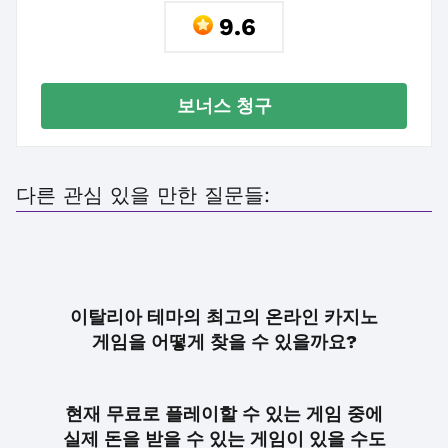
9.6
보너스 청구
다른 관심 있을 만한 질문들:
이탈리아 테마의 최고의 온라인 카지노
게임을 어떻게 찾을 수 있을까요?
현재 무료로 플레이할 수 있는 게임 중에
실제 돈을 받을 수 있는 게임이 있을 수도