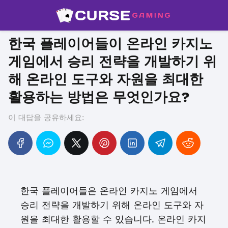
한국 플레이어들이 온라인 카지노
게임에서 승리 전략을 개발하기 위
해 온라인 도구와 자원을 최대한
활용하는 방법은 무엇인가요?
이 대답을 공유하세요:
한국 플레이어들은 온라인 카지노 게임에서
승리 전략을 개발하기 위해 온라인 도구와 자
원을 최대한 활용할 수 있습니다. 온라인 카지