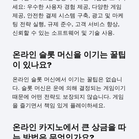
세요: 우수한 사용자 경험 제공, 다양한 게임
제공, 안전한 결제 시스템 구축, 광고 및 마케
팅 전략 실행, 규제 준수, 고객 서비스 향상,
신뢰할 수 있는 소프트웨어 및 기술 사용.
온라인 슬롯 머신을 이기는 꿀팁
이 있나요?
온라인 슬롯 머신에서 이기는 꿀팁은 없습니
다. 슬롯 머신은 운에 의해 결정되는 게임이기
때문에 어떤 전략도 보장되지 않습니다. 게임
을 즐기면서 책임 있게 플레이하세요.
온라인 카지노에서 큰 상금을 따
는 방법은 무엇인가요?