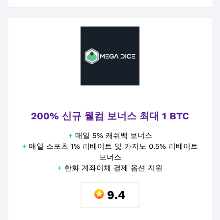
200% 신규 웰컴 보너스 최대 1 BTC
+
매일 5% 캐쉬백 보너스
+
매일 스포츠 1% 리베이트 및 카지노 0.5% 리베이트
보너스
+
한화 계좌이체 결제 옵션 지원
9.4