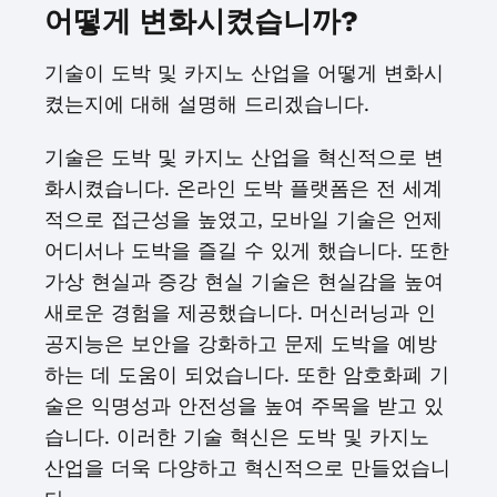
어떻게 변화시켰습니까?
기술이 도박 및 카지노 산업을 어떻게 변화시
켰는지에 대해 설명해 드리겠습니다.
기술은 도박 및 카지노 산업을 혁신적으로 변
화시켰습니다. 온라인 도박 플랫폼은 전 세계
적으로 접근성을 높였고, 모바일 기술은 언제
어디서나 도박을 즐길 수 있게 했습니다. 또한
가상 현실과 증강 현실 기술은 현실감을 높여
새로운 경험을 제공했습니다. 머신러닝과 인
공지능은 보안을 강화하고 문제 도박을 예방
하는 데 도움이 되었습니다. 또한 암호화폐 기
술은 익명성과 안전성을 높여 주목을 받고 있
습니다. 이러한 기술 혁신은 도박 및 카지노
산업을 더욱 다양하고 혁신적으로 만들었습니