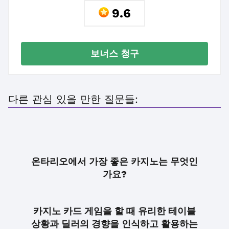
9.6
보너스 청구
다른 관심 있을 만한 질문들:
온타리오에서 가장 좋은 카지노는 무엇인
가요?
카지노 카드 게임을 할 때 유리한 테이블
상황과 딜러의 경향을 인식하고 활용하는