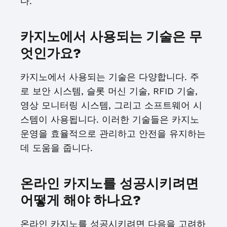
다.
카지노에서 사용되는 기술은 무
엇인가요?
카지노에서 사용되는 기술은 다양합니다. 주
로 보안 시스템, 슬롯 머신 기술, RFID 기술,
영상 모니터링 시스템, 그리고 소프트웨어 시
스템이 사용됩니다. 이러한 기술들은 카지노
운영을 효율적으로 관리하고 안전을 유지하는
데 도움을 줍니다.
온라인 카지노를 성공시키려면
어떻게 해야 하나요?
온라인 카지노를 성공시키려면 다음을 고려하