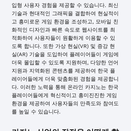
입형 사용자 경험을 제공할 수 있습니다. 최신
기술과 현대적인 그래픽을 결합하여 현실적이
고 흥미로운 게임 환경을 조성하고, 모바일 친
화적인 디자인과 빠른 속도로 웹사이트를 최
적화하여 사용자들이 원활하게 이용할 수 있
도록 합니다. 또한 가상 현실(VR) 및 증강 현
실(AR) 기술을 도입하여 플레이어들이 게임에
더욱 몰입할 수 있도록 지원하며, 다양한 언어
지원과 지역화된 콘텐츠를 제공하여 한국 플
레이어들에게 더욱 맞춤화된 경험을 제공합니
다. 이러한 노력을 통해 온라인 카지노는 한국
플레이어들에게 혁신적이고 흥미진진한 게임
환경을 제공하여 사용자들의 만족도와 참여도
를 높일 수 있습니다.