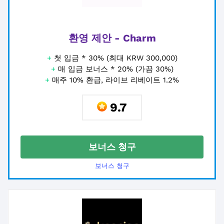
환영 제안 - Charm
+
첫 입금 * 30% (최대 KRW 300,000)
+
매 입금 보너스 * 20% (가끔 30%)
+
매주 10% 환급, 라이브 리베이트 1.2%
9.7
보너스 청구
보너스 청구