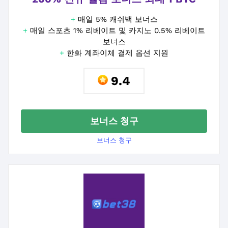
+
매일 5% 캐쉬백 보너스
+
매일 스포츠 1% 리베이트 및 카지노 0.5% 리베이트
보너스
+
한화 계좌이체 결제 옵션 지원
9.4
보너스 청구
보너스 청구