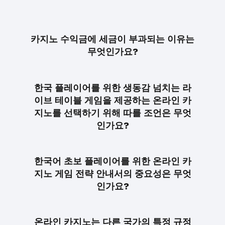
카지노 수익금에 세금이 부과되는 이유는
무엇인가요?
한국 플레이어를 위한 생동감 넘치는 라
이브 테이블 게임을 제공하는 온라인 카
지노를 선택하기 위해 따를 조언은 무엇
인가요?
한국어 초보 플레이어를 위한 온라인 카
지노 게임 전략 안내서의 중요성은 무엇
인가요?
온라인 카지노는 다른 국가의 특정 규정