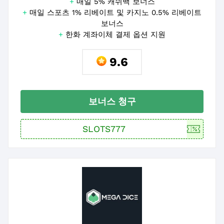
+
매일 5% 캐쉬백 보너스
+
매일 스포츠 1% 리베이트 및 카지노 0.5% 리베이트
보너스
+
한화 계좌이체 결제 옵션 지원
9.6
보너스 청구