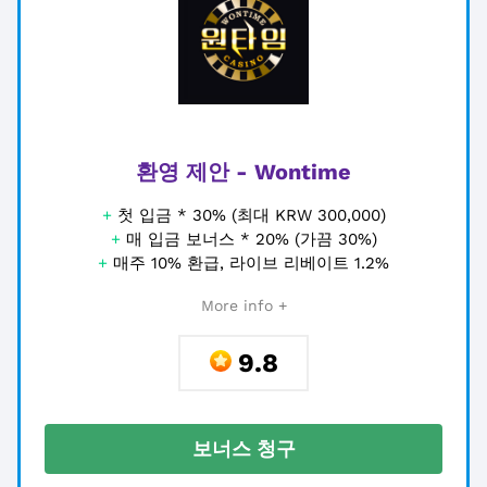
환영 제안 - Wontime
+
첫 입금 * 30% (최대 KRW 300,000)
+
매 입금 보너스 * 20% (가끔 30%)
+
매주 10% 환급, 라이브 리베이트 1.2%
More info +
9.8
보너스 청구