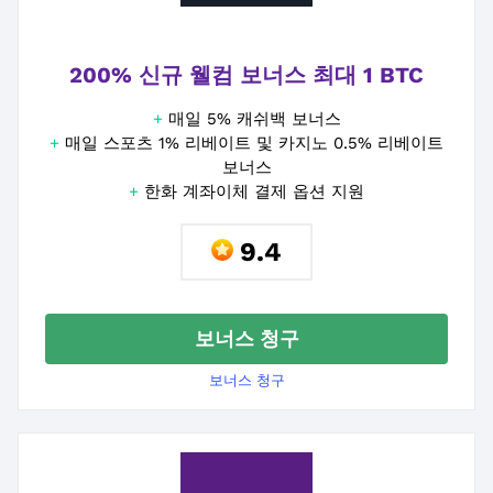
200% 신규 웰컴 보너스 최대 1 BTC
+
매일 5% 캐쉬백 보너스
+
매일 스포츠 1% 리베이트 및 카지노 0.5% 리베이트
보너스
+
한화 계좌이체 결제 옵션 지원
9.4
보너스 청구
보너스 청구