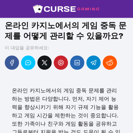
온라인 카지노에서의 게임 중독 문
제를 어떻게 관리할 수 있을까요?
이 대답을 공유하세요:
온라인 카지노에서의 게임 중독 문제를 관리
하는 방법은 다양합니다. 먼저, 자기 제어 능
력을 향상시키기 위해 자기 규제 기능을 활용
하고 게임 시간을 제한하는 것이 중요합니다.
또한 가족이나 친구와 게임 활동을 공유하고
그들로부터 지원을 받는 것도 도움이 될 수 있