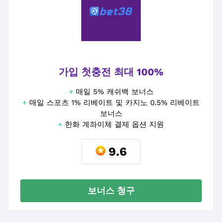
가입 첫충전 최대 100%
+
매일 5% 캐쉬백 보너스
+
매일 스포츠 1% 리베이트 및 카지노 0.5% 리베이트
보너스
+
한화 계좌이체 결제 옵션 지원
9.6
보너스 청구