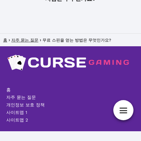
홈
자주 묻는 질문
무료 스핀을 얻는 방법은 무엇인가요?
홈
자주 묻는 질문
개인정보 보호 정책
사이트맵 1
사이트맵 2