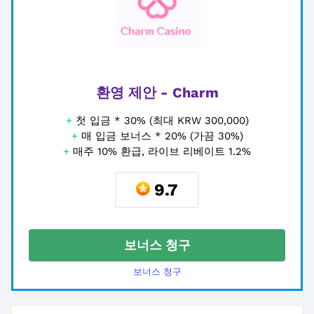
환영 제안 - Charm
+
첫 입금 * 30% (최대 KRW 300,000)
+
매 입금 보너스 * 20% (가끔 30%)
+
매주 10% 환급, 라이브 리베이트 1.2%
9.7
보너스 청구
보너스 청구