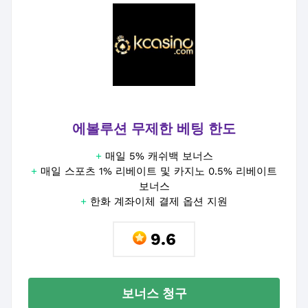
에볼루션 무제한 베팅 한도
+
매일 5% 캐쉬백 보너스
+
매일 스포츠 1% 리베이트 및 카지노 0.5% 리베이트
보너스
+
한화 계좌이체 결제 옵션 지원
9.6
보너스 청구