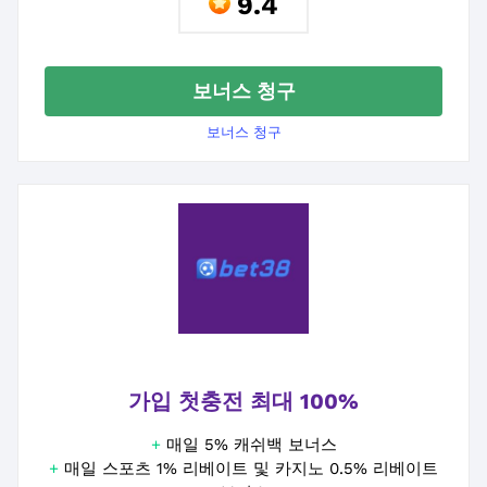
9.4
보너스 청구
보너스 청구
가입 첫충전 최대 100%
+
매일 5% 캐쉬백 보너스
+
매일 스포츠 1% 리베이트 및 카지노 0.5% 리베이트