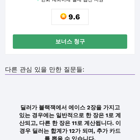
9.6
보너스 청구
다른 관심 있을 만한 질문들:
딜러가 블랙잭에서 에이스 2장을 가지고
있는 경우에는 일반적으로 한 장은 1로 계
산되고, 다른 한 장은 11로 계산됩니다. 이
경우 딜러는 합계가 12가 되며, 추가 카드
를 뽑을 수 있습니다.