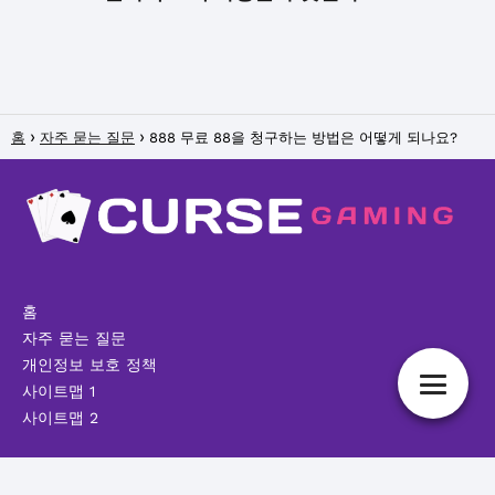
홈
자주 묻는 질문
888 무료 88을 청구하는 방법은 어떻게 되나요?
홈
자주 묻는 질문
개인정보 보호 정책
사이트맵 1
사이트맵 2