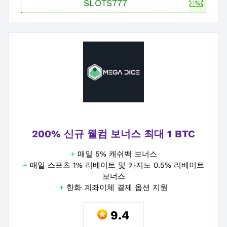
200% 신규 웰컴 보너스 최대 1 BTC
+
매일 5% 캐쉬백 보너스
+
매일 스포츠 1% 리베이트 및 카지노 0.5% 리베이트
보너스
+
한화 계좌이체 결제 옵션 지원
9.4