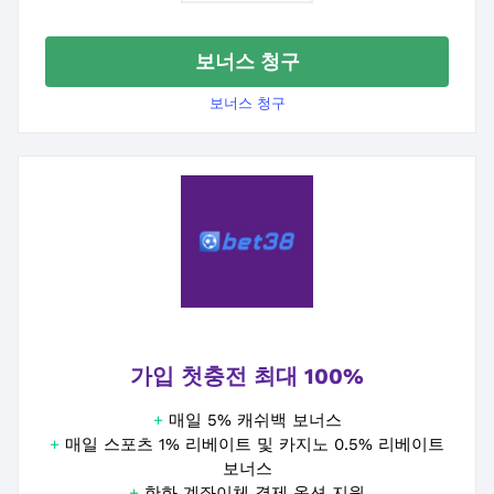
보너스 청구
보너스 청구
가입 첫충전 최대 100%
+
매일 5% 캐쉬백 보너스
+
매일 스포츠 1% 리베이트 및 카지노 0.5% 리베이트
보너스
+
한화 계좌이체 결제 옵션 지원