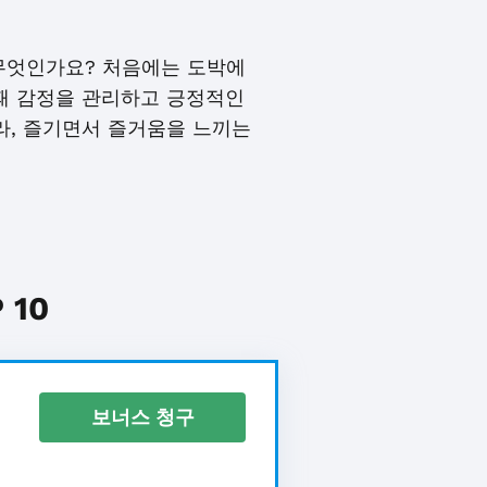
무엇인가요? 처음에는 도박에
 때 감정을 관리하고 긍정적인
라, 즐기면서 즐거움을 느끼는
10
보너스 청구