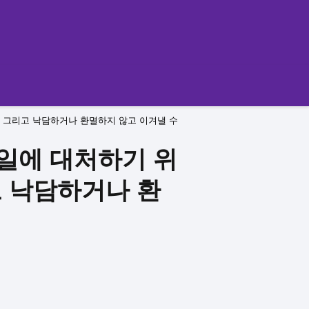
? 그리고 낙담하거나 환멸하지 않고 이겨낼 수
 일에 대처하기 위
고 낙담하거나 환