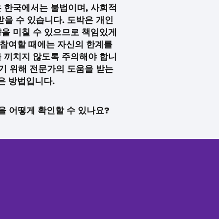
은 한국에서는 불법이며, 사회적
받을 수 있습니다. 도박은 개인
향을 미칠 수 있으므로 책임있게
 참여할 때에는 자신의 한계를
를 끼치지 않도록 주의해야 합니
하기 위해 전문가의 도움을 받는
은 방법입니다.
을 어떻게 확인할 수 있나요?