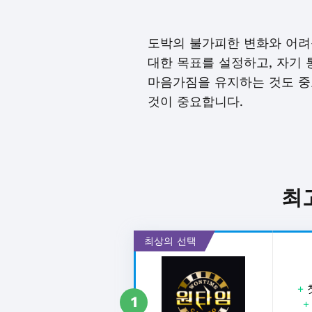
도박의 불가피한 변화와 어려
대한 목표를 설정하고, 자기 
마음가짐을 유지하는 것도 중
것이 중요합니다.
최
최상의 선택
+
1