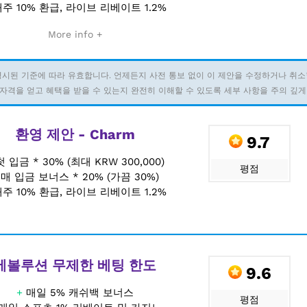
주 10% 환급, 라이브 리베이트 1.2%
More info +
명시된 기준에 따라 유효합니다. 언제든지 사전 통보 없이 이 제안을 수정하거나 취소
자격을 얻고 혜택을 받을 수 있는지 완전히 이해할 수 있도록 세부 사항을 주의 깊게
환영 제안 - Charm
9.7
첫 입금 * 30% (최대 KRW 300,000)
평점
+
매 입금 보너스 * 20% (가끔 30%)
주 10% 환급, 라이브 리베이트 1.2%
에볼루션 무제한 베팅 한도
9.6
+
매일 5% 캐쉬백 보너스
평점