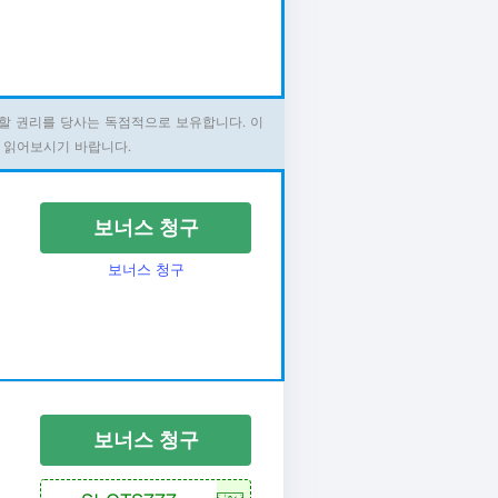
할 권리를 당사는 독점적으로 보유합니다. 이
 읽어보시기 바랍니다.
보너스 청구
보너스 청구
보너스 청구