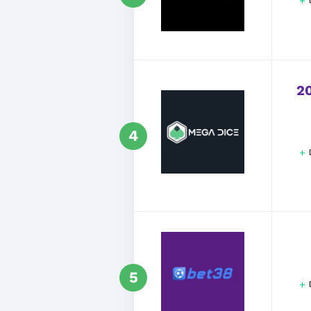
+
2
4
+
5
+