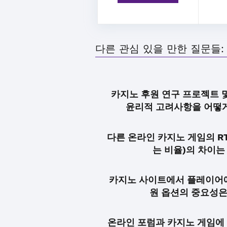
다른 관심 있을 만한 질문들:
카지노 후원 연구 프로젝트 
윤리적 고려사항을 어떻
다른 온라인 카지노 게임의 R
는 비율)의 차이는
카지노 사이트에서 플레이어
원 옵션의 중요성은
온라인 포럼과 카지노 게임에