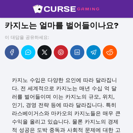
카지노는 얼마를 벌어들이나요?
이 대답을 공유하세요:
카지노 수입은 다양한 요인에 따라 달라집니
다. 전 세계적으로 카지노는 매년 수십 억 달
러를 벌어들이며 이는 카지노의 규모, 위치,
인기, 경영 전략 등에 따라 달라집니다. 특히
라스베이거스와 마카오의 카지노들은 매우 큰
수익을 올리고 있습니다. 물론 카지노의 경제
적 성공은 도박 중독과 사회적 문제에 대한 고