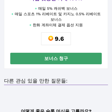
+
매일 5% 캐쉬백 보너스
+
매일 스포츠 1% 리베이트 및 카지노 0.5% 리베이트
보너스
+
한화 계좌이체 결제 옵션 지원
9.6
보너스 청구
다른 관심 있을 만한 질문들:
어떻게 좋은 슬롯 머신을 고를까요?