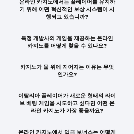
온라인 카지노에서는 플레이어를 유지하
기 위해 어떤 혁신적인 보상 시스템이 시
행되고 있습니까?
특정 개발사의 게임을 제공하는 온라인
카지노를 어떻게 찾을 수 있나요?
카지노가 물 위에 지어지는 이유는 무엇
인가요?
이탈리아 플레이어가 새로운 형태의 라이
브 베팅 게임을 시도하고 싶다면 어떤 온
라인 카지노가 가장 좋을까요?
온라인 카지노에서 입금 보너스는 어떻게