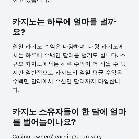
카지노는 하루에 얼마를 벌까
요?
일일 카지노 수익은 다양하며, 대형 카지노에
서는 하루에 수백만 달러를 벌기도 합니다. 소
규모 카지노에서는 하루 수익이 더 적을 수 있
지만 일반적으로 카지노의 일일 평균 수익은
수백만 달러에서 수십만 달러까지 다양합니
다.
카지노 소유자들이 한 달에 얼마
를 벌어들이나요?
Casino owners' earnings can vary