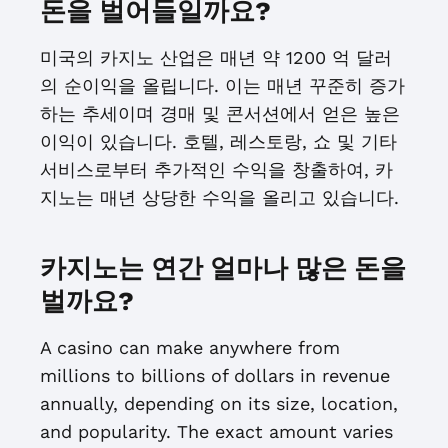
돈을 벌어들일까요?
미국의 카지노 산업은 매년 약 1200 억 달러
의 순이익을 올립니다. 이는 매년 꾸준히 증가
하는 추세이며 경매 및 콘서션에서 얻은 높은
이익이 있습니다. 호텔, 레스토랑, 쇼 및 기타
서비스로부터 추가적인 수익을 창출하여, 카
지노는 매년 상당한 수익을 올리고 있습니다.
카지노는 연간 얼마나 많은 돈을
벌까요?
A casino can make anywhere from
millions to billions of dollars in revenue
annually, depending on its size, location,
and popularity. The exact amount varies