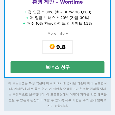
환영 제안 - Wontime
+
첫 입금 * 30% (최대 KRW 300,000)
+
매 입금 보너스 * 20% (가끔 30%)
+
매주 10% 환급, 라이브 리베이트 1.2%
More info +
9.8
보너스 청구
이 프로모션은 특정 약관에 따르며 여기에 명시된 기준에 따라 유효합니
다. 언제든지 사전 통보 없이 이 제안을 수정하거나 취소할 권리를 당사
는 독점적으로 보유합니다. 이 프로모션에서 어떻게 자격을 얻고 혜택을
받을 수 있는지 완전히 이해할 수 있도록 세부 사항을 주의 깊게 읽어보
시기 바랍니다.