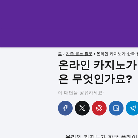
홈
자주 묻는 질문
온라인 카지노가 한국 
온라인 카지노가
은 무엇인가요?
이 대답을 공유하세요:
온라인 카지노가 한국 플레이