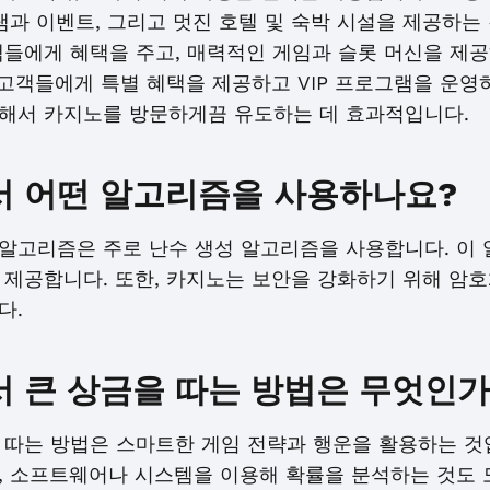
램과 이벤트, 그리고 멋진 호텔 및 숙박 시설을 제공하는 
객들에게 혜택을 주고, 매력적인 게임과 슬롯 머신을 제공
 고객들에게 특별 혜택을 제공하고 VIP 프로그램을 운영
해서 카지노를 방문하게끔 유도하는 데 효과적입니다.
 어떤 알고리즘을 사용하나요?
알고리즘은 주로 난수 생성 알고리즘을 사용합니다. 이
 제공합니다. 또한, 카지노는 보안을 강화하기 위해 암
다.
 큰 상금을 따는 방법은 무엇인가
 따는 방법은 스마트한 게임 전략과 행운을 활용하는 것
, 소프트웨어나 시스템을 이용해 확률을 분석하는 것도 도