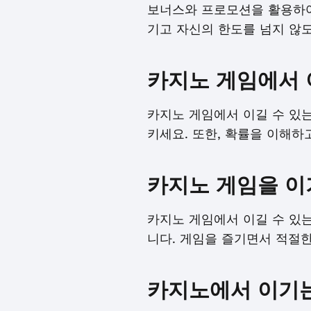
보너스와 프로모션을 활용하여
기고 자신의 한도를 넘지 않
카지노 게임에서 
카지노 게임에서 이길 수 있는
키세요. 또한, 확률을 이해하
카지노 게임을 이
카지노 게임에서 이길 수 있는
니다. 게임을 즐기면서 적절한
카지노에서 이기는