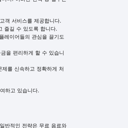
 고객 서비스를 제공합니다.
 즐길 수 있도록 합니다.
여 플레이어들의 관심을 끌기도
출금을 편리하게 할 수 있습니
 문제를 신속하고 정확하게 처
여하고 있습니다.
 일반적인 전략은 무료 음료와