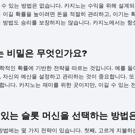
수 있는 방법은 없습니다. 카지노는 수익을 위해 설계되
서 이길 확률을 높이려면 돈을 적절히 관리하고, 이기는 
떤 방법도 승리를 보장하지는 않습니다. 카지노에서는 항
는 비밀은 무엇인가요?
학적인 확률에 기반한 전략을 따르는 것입니다. 예를 들
, 자신의 예산을 설정하고 관리하는 것이 중요합니다. 또
니다. 카지노는 재미를 위한 곳이지만, 이길 수 있는 
 있는 슬롯 머신을 선택하는 방법
방법에는 몇 가지 전략이 있습니다. 첫째, 고르게 지불하