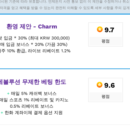
명시된 기준에 따라 유효합니다. 언제든지 사전 통보 없이 이 제안을 수정하거나 취소
자격을 얻고 혜택을 받을 수 있는지 완전히 이해할 수 있도록 세부 사항을 주의 깊게
환영 제안 - Charm
9.7
첫 입금 * 30% (최대 KRW 300,000)
평점
+
매 입금 보너스 * 20% (가끔 30%)
주 10% 환급, 라이브 리베이트 1.2%
에볼루션 무제한 베팅 한도
9.6
+
매일 5% 캐쉬백 보너스
평점
매일 스포츠 1% 리베이트 및 카지노
0.5% 리베이트 보너스
+
한화 계좌이체 결제 옵션 지원