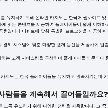
이어를 유지하기 위해 온라인 카지노는 한국어 웹사이트 및
문화에 맞는 콘텐츠를 제공하여 플레이어들이 쉽게 이해하고
국의 공휴일이나 이벤트에 맞춰 특별한 프로모션을 제공하
국의 결제 시스템에 맞춘 다양한 결제 옵션을 제공하여 입
 구사하는 고객 서비스팀을 구성하여 플레이어들의 문의나
 카지노는 한국 플레이어들을 유지하고 만족시키는데 기
 사람들을 계속해서 끌어들일까요?
하도록 유도하기 위해 다양한 전략을 사용합니다. 그 중