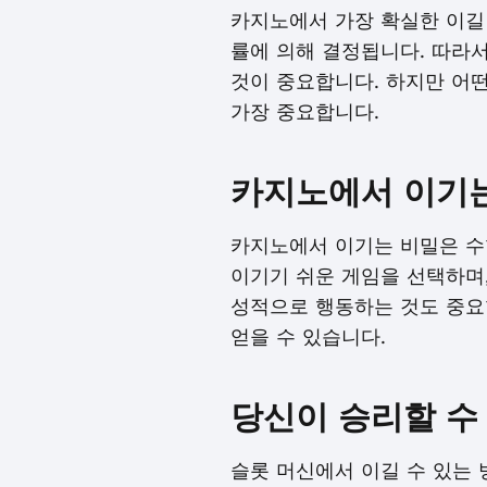
카지노에서 가장 확실한 이길 
률에 의해 결정됩니다. 따라
것이 중요합니다. 하지만 어
가장 중요합니다.
카지노에서 이기
카지노에서 이기는 비밀은 수
이기기 쉬운 게임을 선택하며
성적으로 행동하는 것도 중요합
얻을 수 있습니다.
당신이 승리할 수
슬롯 머신에서 이길 수 있는 