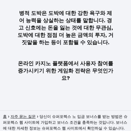
병적 도박은 도박에 대한 강한 욕구와 제
어 능력을 상실하는 상태를 말합니다. 경
고 신호에는 돈을 잃는 것에 대한 무관심,
도박에 대한 점점 더 높은 금액의 투자, 거
짓말을 하는 등이 포함될 수 있습니다.
온라인 카지노 플랫폼에서 사용자 참여를
증가시키기 위한 게임화 전략은 무엇인가
요?
홈
자주 묻는 질문
당신이 슈퍼포렉스 노 입금 보너스를 받는 방법은 슈
퍼포렉스 웹 사이트에 가입하고 보너스 조건을 충족하는 것입니다. 보너스
에 대한 자세한 정보는 슈퍼포렉스 웹 사이트에서 확인하실 수 있습니다.