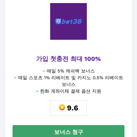
가입 첫충전 최대 100%
+
매일 5% 캐쉬백 보너스
+
매일 스포츠 1% 리베이트 및 카지노 0.5% 리베이트
보너스
+
한화 계좌이체 결제 옵션 지원
9.6
보너스 청구