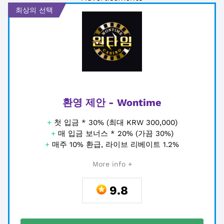
최상의 선택
환영 제안 - Wontime
+
첫 입금 * 30% (최대 KRW 300,000)
+
매 입금 보너스 * 20% (가끔 30%)
+
매주 10% 환급, 라이브 리베이트 1.2%
More info +
9.8