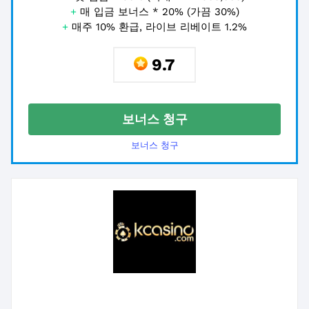
+
매 입금 보너스 * 20% (가끔 30%)
+
매주 10% 환급, 라이브 리베이트 1.2%
9.7
보너스 청구
보너스 청구