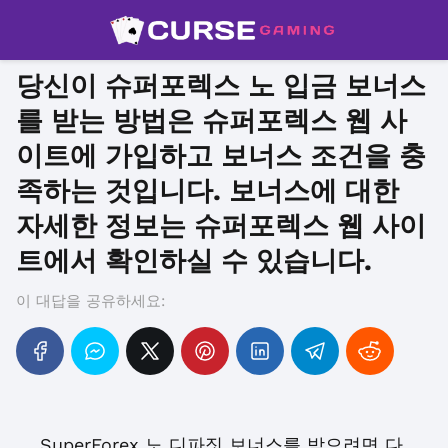
당신이 슈퍼포렉스 노 입금 보너스
를 받는 방법은 슈퍼포렉스 웹 사
이트에 가입하고 보너스 조건을 충
족하는 것입니다. 보너스에 대한
자세한 정보는 슈퍼포렉스 웹 사이
트에서 확인하실 수 있습니다.
이 대답을 공유하세요:
SuperForex 노 디파짓 보너스를 받으려면 다