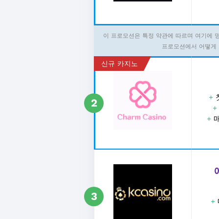
이 프로모션은 특정 약관에 따르며 여기에 
프로모션에서 어떻게 
신규 카지노
+
2
+
매
3
+