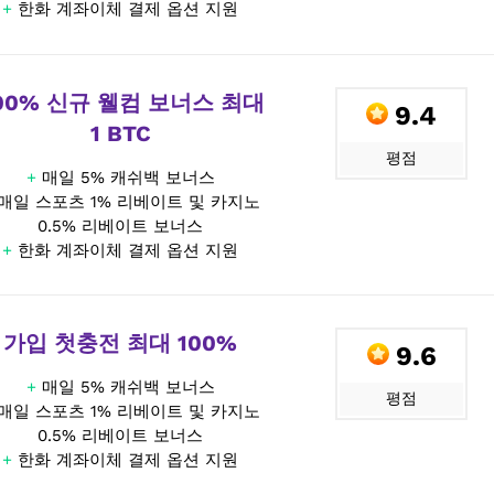
+
한화 계좌이체 결제 옵션 지원
00% 신규 웰컴 보너스 최대
9.4
1 BTC
평점
+
매일 5% 캐쉬백 보너스
매일 스포츠 1% 리베이트 및 카지노
0.5% 리베이트 보너스
+
한화 계좌이체 결제 옵션 지원
가입 첫충전 최대 100%
9.6
+
매일 5% 캐쉬백 보너스
평점
매일 스포츠 1% 리베이트 및 카지노
0.5% 리베이트 보너스
+
한화 계좌이체 결제 옵션 지원