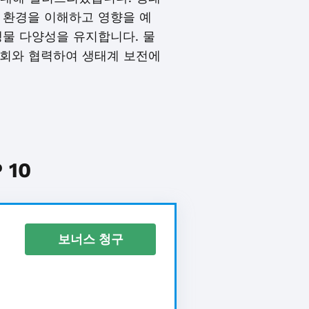
 환경을 이해하고 영향을 예
생물 다양성을 유지합니다. 물
사회와 협력하여 생태계 보전에
10
보너스 청구