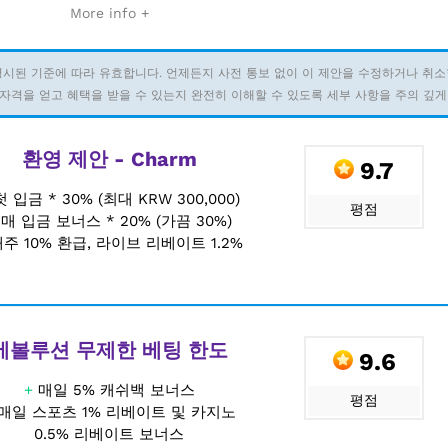
More info +
명시된 기준에 따라 유효합니다. 언제든지 사전 통보 없이 이 제안을 수정하거나 취소
자격을 얻고 혜택을 받을 수 있는지 완전히 이해할 수 있도록 세부 사항을 주의 깊게
환영 제안 - Charm
9.7
첫 입금 * 30% (최대 KRW 300,000)
평점
+
매 입금 보너스 * 20% (가끔 30%)
주 10% 환급, 라이브 리베이트 1.2%
에볼루션 무제한 베팅 한도
9.6
+
매일 5% 캐쉬백 보너스
평점
매일 스포츠 1% 리베이트 및 카지노
0.5% 리베이트 보너스