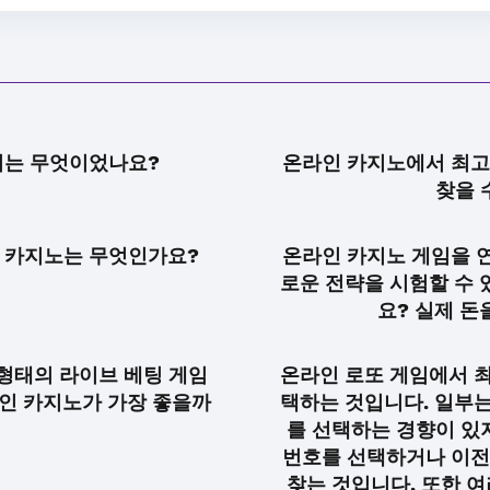
기는 무엇이었나요?
온라인 카지노에서 최고
찾을 
 카지노는 무엇인가요?
온라인 카지노 게임을 
로운 전략을 시험할 수
요? 실제 돈
형태의 라이브 베팅 게임
온라인 로또 게임에서 
인 카지노가 가장 좋을까
택하는 것입니다. 일부
를 선택하는 경향이 있
번호를 선택하거나 이전
찾는 것입니다. 또한 