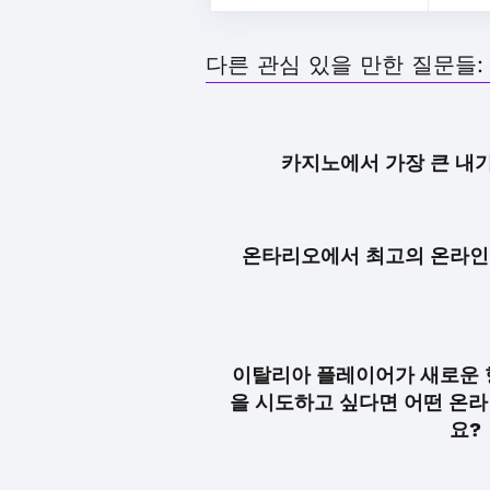
다른 관심 있을 만한 질문들:
카지노에서 가장 큰 내
온타리오에서 최고의 온라인
이탈리아 플레이어가 새로운 
을 시도하고 싶다면 어떤 온라
요?