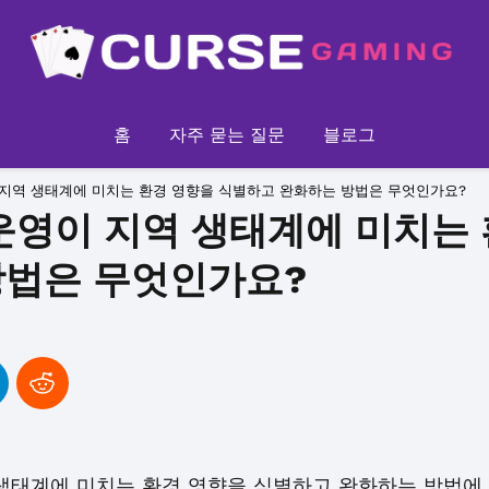
홈
자주 묻는 질문
블로그
 지역 생태계에 미치는 환경 영향을 식별하고 완화하는 방법은 무엇인가요?
운영이 지역 생태계에 미치는
방법은 무엇인가요?
 생태계에 미치는 환경 영향을 식별하고 완화하는 방법에