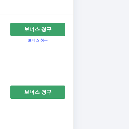
보너스 청구
보너스 청구
보너스 청구