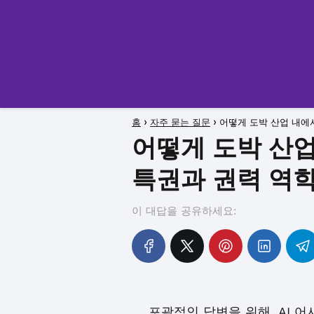
홈
자주 묻는 질문
어떻게 도박 산업 내에
어떻게 도박 산업
특권과 권력 역
이 대답을 공유하세요:
포괄적인 답변을 위해, AI 