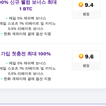
00% 신규 웰컴 보너스 최대
9.4
1 BTC
평점
+
매일 5% 캐쉬백 보너스
매일 스포츠 1% 리베이트 및 카지노
0.5% 리베이트 보너스
+
한화 계좌이체 결제 옵션 지원
가입 첫충전 최대 100%
9.6
+
매일 5% 캐쉬백 보너스
평점
매일 스포츠 1% 리베이트 및 카지노
0.5% 리베이트 보너스
+
한화 계좌이체 결제 옵션 지원