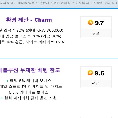
자격을 얻고 혜택을 받을 수 있는지 완전히 이해할 수 있도록 세부 사항을 주의 깊게
환영 제안 - Charm
9.7
첫 입금 * 30% (최대 KRW 300,000)
평점
+
매 입금 보너스 * 20% (가끔 30%)
주 10% 환급, 라이브 리베이트 1.2%
에볼루션 무제한 베팅 한도
9.6
+
매일 5% 캐쉬백 보너스
평점
매일 스포츠 1% 리베이트 및 카지노
0.5% 리베이트 보너스
+
한화 계좌이체 결제 옵션 지원