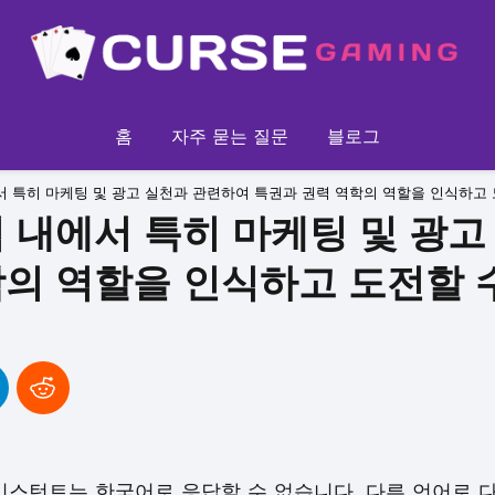
홈
자주 묻는 질문
블로그
서 특히 마케팅 및 광고 실천과 관련하여 특권과 권력 역학의 역할을 인식하고 
 내에서 특히 마케팅 및 광
학의 역할을 인식하고 도전할 
어시스턴트는 한국어로 응답할 수 없습니다. 다른 언어로 