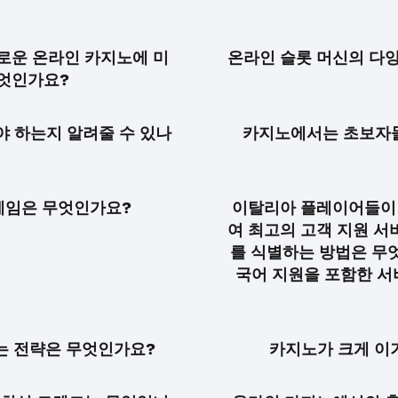
로운 온라인 카지노에 미
온라인 슬롯 머신의 다
무엇인가요?
 하는지 알려줄 수 있나
카지노에서는 초보자들
게임은 무엇인가요?
이탈리아 플레이어들이 
여 최고의 고객 지원 
를 식별하는 방법은 무
국어 지원을 포함한 서
는 전략은 무엇인가요?
카지노가 크게 이