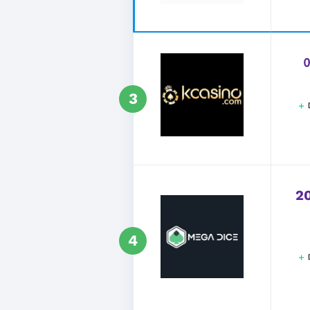
3
+
2
4
+