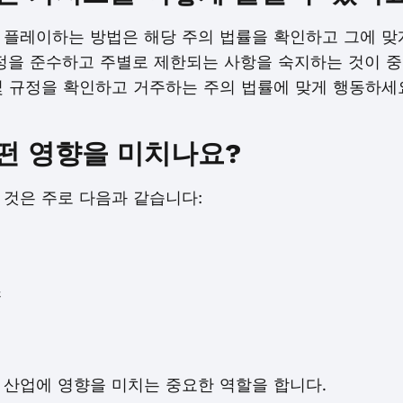
 플레이하는 방법은 해당 주의 법률을 확인하고 그에 맞
규정을 준수하고 주별로 제한되는 사항을 숙지하는 것이 중
및 규정을 확인하고 거주하는 주의 법률에 맞게 행동하세
떤 영향을 미치나요?
 것은 주로 다음과 같습니다:
스
 산업에 영향을 미치는 중요한 역할을 합니다.