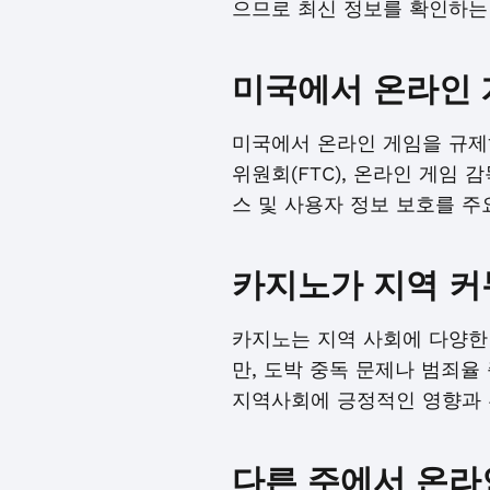
으므로 최신 정보를 확인하는
미국에서 온라인 
미국에서 온라인 게임을 규제
위원회(FTC), 온라인 게임 
스 및 사용자 정보 보호를 주
카지노가 지역 커
카지노는 지역 사회에 다양한
만, 도박 중독 문제나 범죄
지역사회에 긍정적인 영향과 
다른 주에서 온라