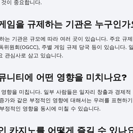
 것이 중요합니다.
게임을 규제하는 기관은 누구인가
하는 기관은 규모에 따라 여러 곳이 있습니다. 주요 규제
감독위원회(OGCC), 주별 게임 규제 당국 등이 있습니다
요 관심사로 삼고 있습니다.
뮤니티에 어떤 영향을 미치나요?
 영향을 미칩니다. 일부 사람들은 일자리 창출과 경제적
율 증가와 같은 부정적인 영향에 대해서는 우려를 표현하기
부정적인 영향을 동시에 미칠 수 있습니다.
인 카지노를 어떻게 즐길 수 있나