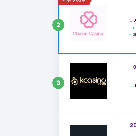
신규 카지노
+
2
+
매
3
+
2