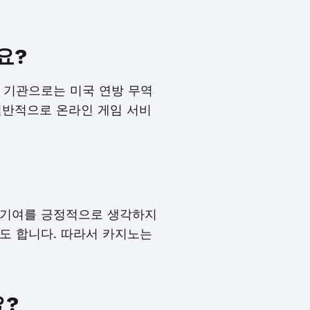
요?
 기관으로는 미국 연방 무역
. 일반적으로 온라인 게임 서비
 기여를 긍정적으로 생각하지
도 합니다. 따라서 카지노는
요?